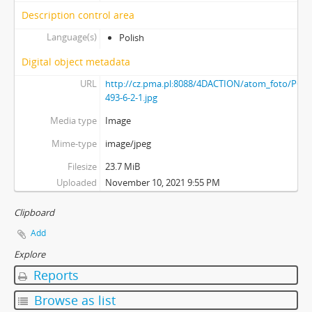
Description control area
Language(s)
Polish
Digital object metadata
URL
http://cz.pma.pl:8088/4DACTION/atom_foto/PGK
493-6-2-1.jpg
Media type
Image
Mime-type
image/jpeg
Filesize
23.7 MiB
Uploaded
November 10, 2021 9:55 PM
Clipboard
Add
Explore
Reports
Browse as list