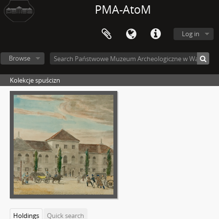
PMA-AtoM
Log in
Browse
Kolekcje spuścizn
Holdings
Quick search