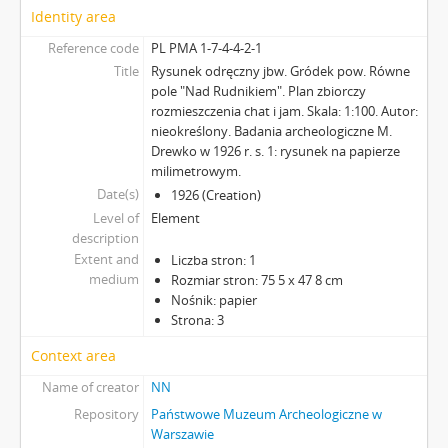
Identity area
Reference code
PL PMA 1-7-4-4-2-1
Title
Rysunek odręczny jbw. Gródek pow. Równe
pole "Nad Rudnikiem". Plan zbiorczy
rozmieszczenia chat i jam. Skala: 1:100. Autor:
nieokreślony. Badania archeologiczne M.
Drewko w 1926 r. s. 1: rysunek na papierze
milimetrowym.
Date(s)
1926 (Creation)
Level of
Element
description
Extent and
Liczba stron: 1
medium
Rozmiar stron: 75 5 x 47 8 cm
Nośnik: papier
Strona: 3
Context area
Name of creator
NN
Repository
Państwowe Muzeum Archeologiczne w
Warszawie