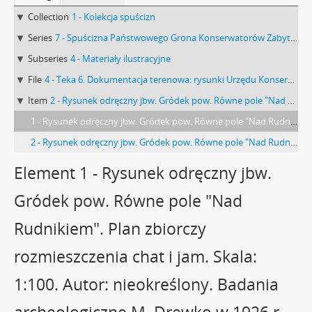
Collection
1 - Kolekcja spuścizn
Series
7 - Spuścizna Państwowego Grona Konserwatorów Zabytków Przedhistorycznych : Sprawy Urzędu Konserwatora Okręgowego Zabytków Przedhistorycznych w Lublinie
Subseries
4 - Materiały ilustracyjne
File
4 - Teka 6. Dokumentacja terenowa: rysunki Urzędu Konserwatora Okręgowego Zabytków Przedhistorycznych w Lublinie dot. stanowiska "Nad Rudnikiem" w Gródku pow. Równe. Teczka nr 4
Item
2 - Rysunek odręczny jbw. Gródek pow. Równe pole "Nad Rudnikiem". Plan zbiorczy rozmieszczenia chat i jam. Skala: 1:100. Autor: nieokreślony. Badania archeologiczne M. Drewko w 1926 r.
1 - Rysunek odręczny jbw. Gródek pow. Równe pole "Nad Rudnikiem". Plan zbiorczy rozmieszczenia chat i jam. Skala: 1:100. Autor: nieokreślony. Badania archeologiczne M. Drewko w 1926 r. s. 1: rysunek na papierze milimetrowym.
2 - Rysunek odręczny jbw. Gródek pow. Równe pole "Nad Rudnikiem". Plan zbiorczy rozmieszczenia chat i jam. Skala: 1:100. Autor: nieokreślony. Badania archeologiczne M. Drewko w 1926 r. s. 2: strona z pieczątką Działu Dokumentacji PMA.
Element 1 - Rysunek odręczny jbw.
Gródek pow. Równe pole "Nad
Rudnikiem". Plan zbiorczy
rozmieszczenia chat i jam. Skala:
1:100. Autor: nieokreślony. Badania