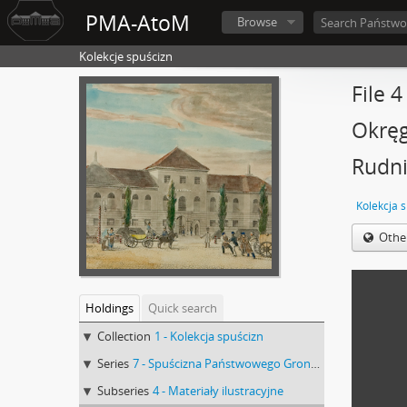
PMA-AtoM
Browse
Kolekcje spuścizn
File 
Okręg
Rudni
Kolekcja 
Othe
Holdings
Quick search
Collection
1 - Kolekcja spuścizn
Series
7 - Spuścizna Państwowego Grona Konserwatorów Zabytków Przedhistorycznych : Sprawy Urzędu Konserwatora Okręgowego Zabytków Przedhistorycznych w Lublinie
Subseries
4 - Materiały ilustracyjne