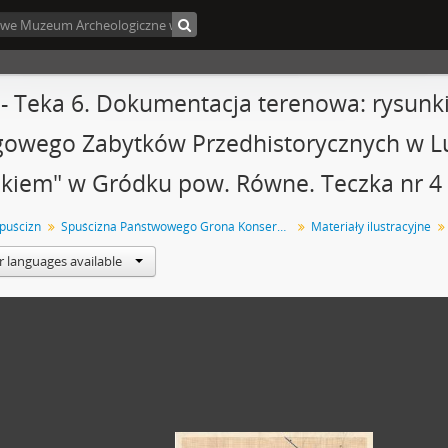
4 - Teka 6. Dokumentacja terenowa: rysun
owego Zabytków Przedhistorycznych w Lub
kiem" w Gródku pow. Równe. Teczka nr 4
spuścizn
Spuścizna Państwowego Grona Konserwatorów Zabytków Przedhistorycznych : Sprawy Urzędu Konserwatora Okręgowego Zabytków Przedhistorycznych w Lublinie
Materiały ilustracyjne
r languages available