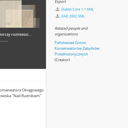
Export
Dublin Core 1.1 XML
EAD 2002 XML
Related people and
organizations
orczy rozmieszc...
Państwowe Grono
Konserwatorów Zabytków
Przedhistorycznych
(Creator)
 Konserwatora Okręgowego
nowiska "Nad Rudnikiem"