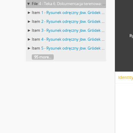
File
4 - Teka 6. Dokumentacja terenowa: rysunki Urzędu Konserwatora Okręgowego Zabytków Przedhistorycznych w Lublinie dot. stanowiska "Nad Rudnikiem" w Gródku pow. Równe. Teczka nr 4
Item
1 - Rysunek odręczny jbw. Gródek pow. Równe pole "Nad Rudnikiem". Plan zbiorczy rozmieszczenia jam. Skala: (?). Autor: nieokreślony. Badania archeologiczne M. Drewko w 1926 r.
Item
2 - Rysunek odręczny jbw. Gródek pow. Równe pole "Nad Rudnikiem". Plan zbiorczy rozmieszczenia chat i jam. Skala: 1:100. Autor: nieokreślony. Badania archeologiczne M. Drewko w 1926 r.
Item
3 - Rysunek odręczny jbw. Gródek pow. Równe pole "Nad Rudnikiem". Plan zbiorczy chaty drugiej oraz leżących w pobliżu jam. Skala: 1:20(?). Autor: nieokreślony. Badania archeologiczne M. Drewko w 1926 r.
R
Item
4 - Rysunek odręczny jbw. Gródek pow. Równe pole "Nad Rudnikiem". Plan zbiorczy chaty drugiej oraz leżących w pobliżu jam. Skala: 1:20(?). Autor: nieokreślony. Badania archeologiczne M. Drewko w 1926 r.
Item
5 - Rysunek odręczny jbw. Gródek pow. Równe pole "Nad Rudnikiem". Plan wykopu po splantowaniu ziemi ornej jamy: pierwsza druga trzecia czwarta piąta szósta siódma. Skala: 1:20(?). Autor: nieokreślony. Badania archeologiczne M. Drewko w 1926 r.
95 more...
Identit