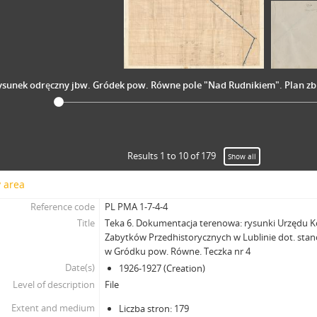
ysunek odręczny jbw. Gródek pow. Równe pole "Nad Rudnikiem". Plan zbi
Results 1 to 10 of 179
Show all
y area
Reference code
PL PMA 1-7-4-4
Title
Teka 6. Dokumentacja terenowa: rysunki Urzędu
Zabytków Przedhistorycznych w Lublinie dot. sta
w Gródku pow. Równe. Teczka nr 4
Date(s)
1926-1927 (Creation)
Level of description
File
Extent and medium
Liczba stron: 179