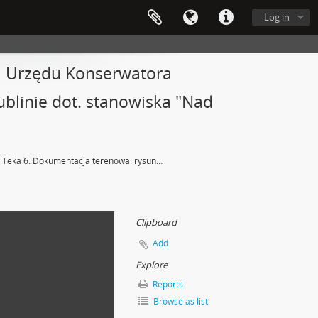
Log in
ki Urzędu Konserwatora
linie dot. stanowiska "Nad
Teka 6. Dokumentacja terenowa: rysunki Urzędu Konserwatora Okręgowego Zabytków Przedhistorycznych w Lublinie dot. stanowiska "Nad Rudnikiem" w Gródku pow. Równe. Teczka nr 4
Clipboard
Add
Explore
Reports
Browse as list