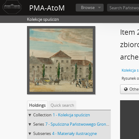
PMA-AtoM
Browse
Kolekcje spuścizn
Item 
zbior
arche
Kolekcja 
Othe
Holdings
Quick search
Collection
1 - Kolekcja spuścizn
Series
7 - Spuścizna Państwowego Grona Konserwatorów Zabytków Przedhistorycznych : Sprawy Urzędu Konserwatora Okręgowego Zabytków Przedhistorycznych w Lublinie
Subseries
4 - Materiały ilustracyjne