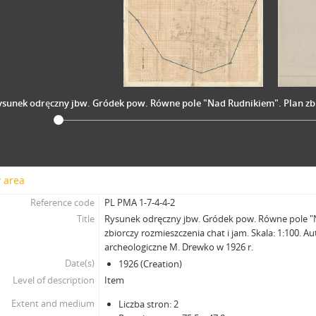
ysunek odręczny jbw. Gródek pow. Równe pole "Nad Rudnikiem". Plan zbi
y area
Reference code
PL PMA 1-7-4-4-2
Title
Rysunek odręczny jbw. Gródek pow. Równe pole "
zbiorczy rozmieszczenia chat i jam. Skala: 1:100. A
archeologiczne M. Drewko w 1926 r.
Date(s)
1926 (Creation)
Level of description
Item
Extent and medium
Liczba stron: 2