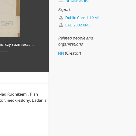
Browse as list
Export
Dublin Core 1.1 XML
EAD 2002 XML
Related people and
organizations
orczy rozmieszc...
NN
(Creator)
Nad Rudnikiem". Plan
utor: nieokreślony. Badania