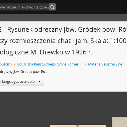
2 - Rysunek odręczny jbw. Gródek pow. R
czy rozmieszczenia chat i jam. Skala: 1:10
ologiczne M. Drewko w 1926 r.
spuścizn
Spuścizna Państwowego Grona Konserwatorów Zabytków Przedhistorycznych : Sprawy Urzędu Konserwatora Okręgowego Zabytków Przedhistorycznych w Lublinie
Materiały ilustracyjne
Rysunek odręczny jbw. Gródek pow. Równe pole "Nad Rudnikiem". Plan zbiorczy rozmieszczenia chat i jam. Skala: 1:100. Autor: nieokreślony. Badania archeologiczne M. Drewko w 1926 r.
r languages available