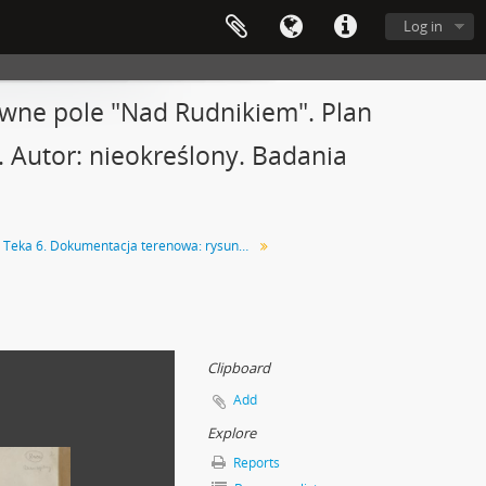
Log in
ówne pole "Nad Rudnikiem". Plan
0. Autor: nieokreślony. Badania
Teka 6. Dokumentacja terenowa: rysunki Urzędu Konserwatora Okręgowego Zabytków Przedhistorycznych w Lublinie dot. stanowiska "Nad Rudnikiem" w Gródku pow. Równe. Teczka nr 4
Clipboard
Add
Explore
Reports