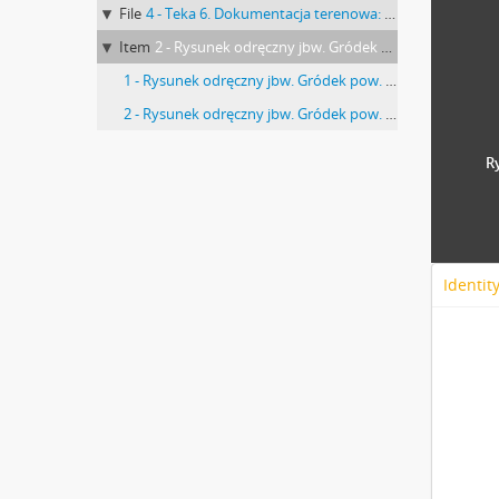
File
4 - Teka 6. Dokumentacja terenowa: rysunki Urzędu Konserwatora Okręgowego Zabytków Przedhistorycznych w Lublinie dot. stanowiska "Nad Rudnikiem" w Gródku pow. Równe. Teczka nr 4
Item
2 - Rysunek odręczny jbw. Gródek pow. Równe pole "Nad Rudnikiem". Plan zbiorczy rozmieszczenia chat i jam. Skala: 1:100. Autor: nieokreślony. Badania archeologiczne M. Drewko w 1926 r.
1 - Rysunek odręczny jbw. Gródek pow. Równe pole "Nad Rudnikiem". Plan zbiorczy rozmieszczenia chat i jam. Skala: 1:100. Autor: nieokreślony. Badania archeologiczne M. Drewko w 1926 r. s. 1: rysunek na papierze milimetrowym.
2 - Rysunek odręczny jbw. Gródek pow. Równe pole "Nad Rudnikiem". Plan zbiorczy rozmieszczenia chat i jam. Skala: 1:100. Autor: nieokreślony. Badania archeologiczne M. Drewko w 1926 r. s. 2: strona z pieczątką Działu Dokumentacji PMA.
R
Identit