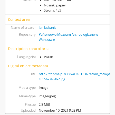
Rozmiar stron: A4
Nośnik: papier
Strona: 453
Context area
Name of creator
Jan Jaskanis
Repository
Państwowe Muzeum Archeologiczne w
Warszawie
Description control area
Language(s)
Polish
Digital object metadata
URL
http://cz.pma.pl:8088/4DACTION/atom_foto/JASK
10556-31-20-2.jpg
Media type
Image
Mime-type
image/jpeg
Filesize
2.8 MiB
Uploaded
November 10, 2021 9:02 PM