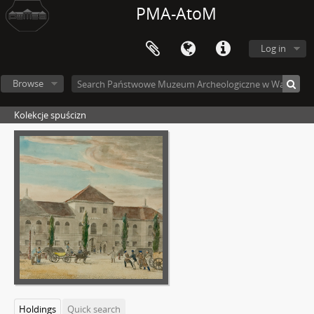
PMA-AtoM
Log in
Browse
Kolekcje spuścizn
Holdings
Quick search