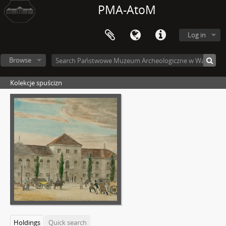
PMA-AtoM
Log in
Browse
Kolekcje spuścizn
Holdings
Quick search