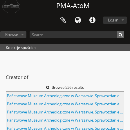
PMA-AtoM
Log in
Browse
Kolekcje spuścizn
Creator of
Browse 536 results
Państwowe Muzeum Archeologiczne w Warszawie. Sprawozdanie z działalności w roku 1980. Pierwsza strona okładki.
Państwowe Muzeum Archeologiczne w Warszawie. Sprawozdanie z działalności w roku 1980. Maszynopis. Spis terści.
Państwowe Muzeum Archeologiczne w Warszawie. Sprawozdanie z działalności w roku 1980. Mszynopis. Konferencje sympozja posiedzenia.
Państwowe Muzeum Archeologiczne w Warszawie. Sprawozdanie z działalności w roku 1980. Mszynopis. Konserwacja zabytków.
Państwowe Muzeum Archeologiczne w Warszawie. Sprawozdanie z działalności w roku 1980. Mszynopis. Biblioteka. Sprawy personalne.