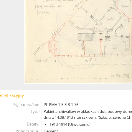
entyfikacyjny
Sygnatura/kod
PL PMA 1-5-3-3-1-76
Tytuł
Pakiet archiwaliów w okładkach dot. budowy dom
dnia z 14.08.1913 r. ze szkicem: "Szkic p. Zenona Ch.
Data(y)
1913-1914 (Utworzenie)
Poziom opisu
Element