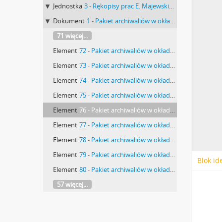
Jednostka
3 - Rękopisy prac E. Majewskiego oraz materiały związane z MEM Muzeum Miejskim w Warszawie i MPimEMTNW
Dokument
1 - Pakiet archiwaliów w okładkach. Tytuł ręką E. Majewskiego: ”Akta budowy domu muzealnego”. Zawiera notatki i szkice E. Majewskiego rysunki na kalce projekt i rysunek kolorowany Zenona Chrzanowskiego „Lice Muzeum Przedhistorycznego od ul. Zaokopowej” w skali 1:200 z 14 marca 1913 r. projekt Czesława Domaniewskiego z 1914 r.
71 więcej...
Element
72 - Pakiet archiwaliów w okładkach dot. budowy domu muzealnego. Okładka 2 (pierwsza strona): "[…] 15.I.1914. Wierzbno […]".
Element
73 - Pakiet archiwaliów w okładkach dot. budowy domu muzealnego. Okładka 2 (druga strona): "Chociaż cała praca ma charakter […]".
Element
74 - Pakiet archiwaliów w okładkach dot. budowy domu muzealnego. Okładka 2 (ostatnia strona): "[…] dojazd - droga […]".
Element
75 - Pakiet archiwaliów w okładkach dot. budowy domu muzealnego. Strona ze szkicem: "Mój Plan N 3 […]".
Element
76 - Pakiet archiwaliów w okładkach dot. budowy domu muzealnego. Strona z dnia z 14.08.1913 r. ze szkicem: "Szkic p. Zenona Ch. […]".
Element
77 - Pakiet archiwaliów w okładkach dot. budowy domu muzealnego. Strona z nieokreślonym rysunkiem wykonanym ołówkiem.
Element
78 - Pakiet archiwaliów w okładkach dot. budowy domu muzealnego. Strona ze szkicem: "Isze piętro […]".
Element
79 - Pakiet archiwaliów w okładkach dot. budowy domu muzealnego. Strona ze szkicem i nieczytelnym tekstem wykonynm czerwoną kredką.
Blok id
Element
80 - Pakiet archiwaliów w okładkach dot. budowy domu muzealnego. Strona ze szkicem: "Szwajcar - w suterenie pod Kuchnią […]".
57 więcej...