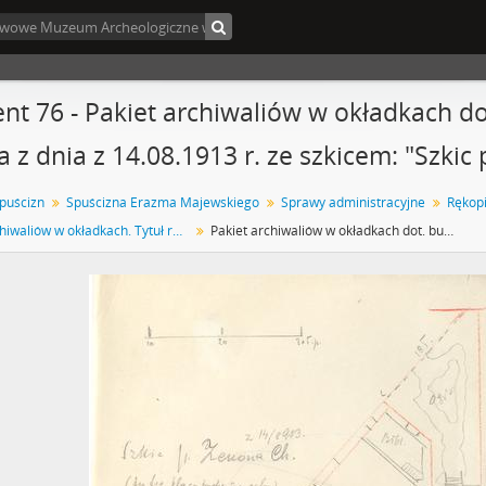
nt 76 - Pakiet archiwaliów w okładkach 
a z dnia z 14.08.1913 r. ze szkicem: "Szkic 
spuścizn
Spuścizna Erazma Majewskiego
Sprawy administracyjne
Pakiet archiwaliów w okładkach. Tytuł ręką E. Majewskiego: ”Akta budowy domu muzealnego”. Zawiera notatki i szkice E. Majewskiego rysunki na kalce projekt i rysunek kolorowany Zenona Chrzanowskiego „Lice Muzeum Przedhistorycznego od ul. Zaokopowej” w skali 1:200 z 14 marca 1913 r. projekt Czesława Domaniewskiego z 1914 r.
Pakiet archiwaliów w okładkach dot. budowy domu muzealnego. Strona z dnia z 14.08.1913 r. ze szkicem: "Szkic p. Zenona Ch. […]".