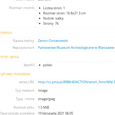
Rozmiar i nośnik
Liczba stron: 1
Rozmiar stron: 16 8x21 3 cm
Nośnik: kalka
Strony: 76
ntekstu
Nazwa twórcy
Zenon Chrzanowski
Repozytorium
Państwowe Muzeum Archeologiczne w Warszawie
ntroli opisu
Język(i)
polski
 cyfrowy metadata
adres URL
http://cz.pma.pl:8088/4DACTION/atom_foto/MAJ-3
Typ medium
Image
Typy - mime
image/jpeg
Rozmiar pliku
1.5 MiB
Dane zostały przesłane
10 listopada 2021 06:05