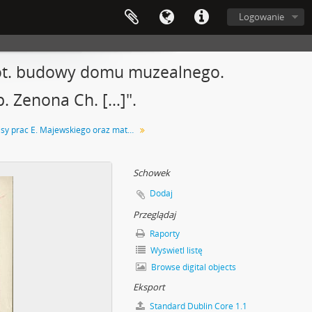
Logowanie
dot. budowy domu muzealnego.
p. Zenona Ch. […]".
Rękopisy prac E. Majewskiego oraz materiały związane z MEM Muzeum Miejskim w Warszawie i MPimEMTNW
Schowek
Dodaj
Przeglądaj
Raporty
Wyświetl listę
Browse digital objects
Eksport
Standard Dublin Core 1.1