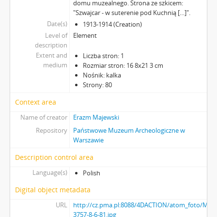
domu muzealnego. Strona ze szkicem:
"Szwajcar - w suterenie pod Kuchnią […]".
Date(s)
1913-1914 (Creation)
Level of
Element
description
Extent and
Liczba stron: 1
medium
Rozmiar stron: 16 8x21 3 cm
Nośnik: kalka
Strony: 80
Context area
Name of creator
Erazm Majewski
Repository
Państwowe Muzeum Archeologiczne w
Warszawie
Description control area
Language(s)
Polish
Digital object metadata
URL
http://cz.pma.pl:8088/4DACTION/atom_foto/MAJ-
3757-8-6-81.jpg