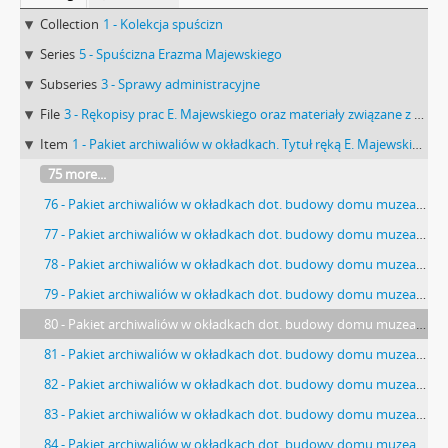
Collection
1 - Kolekcja spuścizn
Series
5 - Spuścizna Erazma Majewskiego
Subseries
3 - Sprawy administracyjne
File
3 - Rękopisy prac E. Majewskiego oraz materiały związane z MEM Muzeum Miejskim w Warszawie i MPimEMTNW
Item
1 - Pakiet archiwaliów w okładkach. Tytuł ręką E. Majewskiego: ”Akta budowy domu muzealnego”. Zawiera notatki i szkice E. Majewskiego rysunki na kalce projekt i rysunek kolorowany Zenona Chrzanowskiego „Lice Muzeum Przedhistorycznego od ul. Zaokopowej” w skali 1:200 z 14 marca 1913 r. projekt Czesława Domaniewskiego z 1914 r.
75 more...
76 - Pakiet archiwaliów w okładkach dot. budowy domu muzealnego. Strona z dnia z 14.08.1913 r. ze szkicem: "Szkic p. Zenona Ch. […]".
77 - Pakiet archiwaliów w okładkach dot. budowy domu muzealnego. Strona z nieokreślonym rysunkiem wykonanym ołówkiem.
78 - Pakiet archiwaliów w okładkach dot. budowy domu muzealnego. Strona ze szkicem: "Isze piętro […]".
79 - Pakiet archiwaliów w okładkach dot. budowy domu muzealnego. Strona ze szkicem i nieczytelnym tekstem wykonynm czerwoną kredką.
80 - Pakiet archiwaliów w okładkach dot. budowy domu muzealnego. Strona ze szkicem: "Szwajcar - w suterenie pod Kuchnią […]".
81 - Pakiet archiwaliów w okładkach dot. budowy domu muzealnego. Strona ze szkicem: "Plan mój N2 nie dobry […]".
82 - Pakiet archiwaliów w okładkach dot. budowy domu muzealnego. Strona ze szkicem: "Mój N4. (kąt dobry) […]".
83 - Pakiet archiwaliów w okładkach dot. budowy domu muzealnego. Strona ze szkicem: "A N 4 Próby innego rozwiązania […]".
84 - Pakiet archiwaliów w okładkach dot. budowy domu muzealnego. Strona z nieokreślonym szkicem wykonanym ołówkiem.