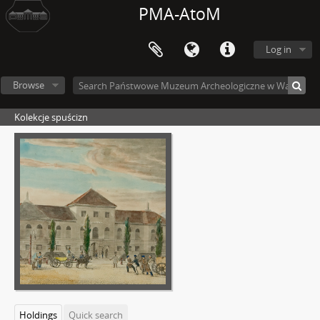
PMA-AtoM
Log in
Browse
Kolekcje spuścizn
Holdings
Quick search