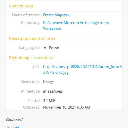
Context area
Name of creator
Erazm Majewski
Repository
Państwowe Muzeum Archeologiczne w
Warszawie
Description control area
Language(s)
Polish
Digital object metadata
URL
http://cz.pma.pl:8088/4DACTION/atom_foto/MAJ-
3757-8-6-73.jpg
Media type
Image
Mime-type
image/jpeg
Filesize
3.1 MiB
Uploaded
November 10, 2021 6:05 AM
Clipboard
Add