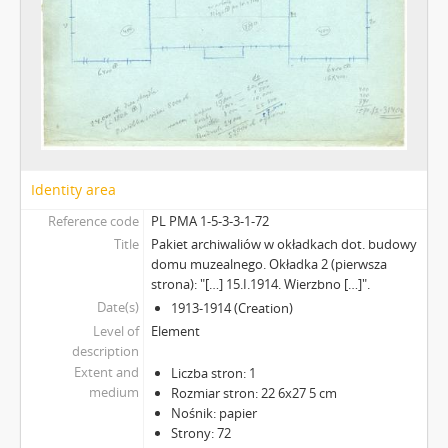
Identity area
Reference code
PL PMA 1-5-3-3-1-72
Title
Pakiet archiwaliów w okładkach dot. budowy
domu muzealnego. Okładka 2 (pierwsza
strona): "[…] 15.I.1914. Wierzbno […]".
Date(s)
1913-1914 (Creation)
Level of
Element
description
Extent and
Liczba stron: 1
medium
Rozmiar stron: 22 6x27 5 cm
Nośnik: papier
Strony: 72