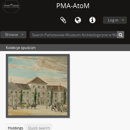
PMA-AtoM
Log in
Browse
Kolekcje spuścizn
Holdings
Quick search