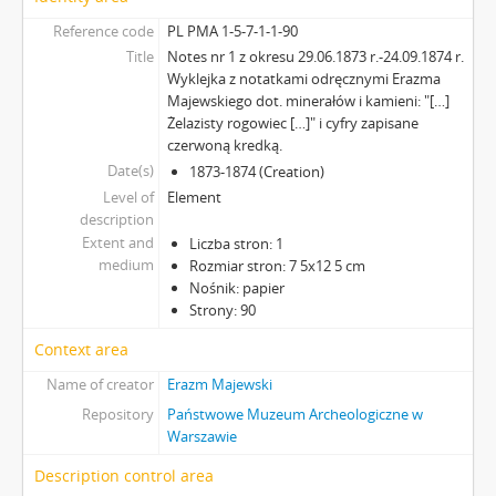
Reference code
PL PMA 1-5-7-1-1-90
Title
Notes nr 1 z okresu 29.06.1873 r.-24.09.1874 r.
Wyklejka z notatkami odręcznymi Erazma
Majewskiego dot. minerałów i kamieni: "[…]
Żelazisty rogowiec […]" i cyfry zapisane
czerwoną kredką.
Date(s)
1873-1874 (Creation)
Level of
Element
description
Extent and
Liczba stron: 1
medium
Rozmiar stron: 7 5x12 5 cm
Nośnik: papier
Strony: 90
Context area
Name of creator
Erazm Majewski
Repository
Państwowe Muzeum Archeologiczne w
Warszawie
Description control area