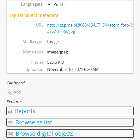
Language(s)
Polish
Digital object metadata
URL
http://cz.pma.pl:8088/4DACTION/atom_foto/MAJ-
3757-1-1-90.jpg
Media type
Image
Mime-type
image/jpeg
Filesize
525.5 KiB
Uploaded
November 10, 2021 6:20 AM
Clipboard
Add
Explore
Reports
Browse as list
Browse digital objects