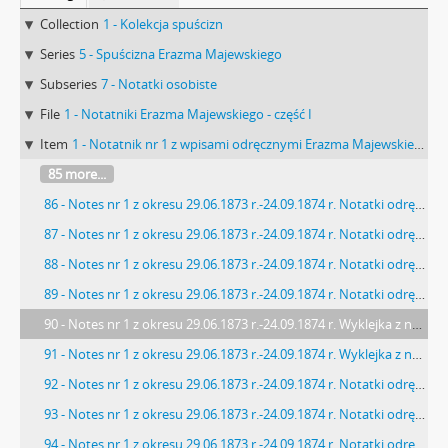
Collection
1 - Kolekcja spuścizn
Series
5 - Spuścizna Erazma Majewskiego
Subseries
7 - Notatki osobiste
File
1 - Notatniki Erazma Majewskiego - część I
Item
1 - Notatnik nr 1 z wpisami odręcznymi Erazma Majewskiego z okresu 29.06.1873 r.-24.09.1874 r.
85 more...
86 - Notes nr 1 z okresu 29.06.1873 r.-24.09.1874 r. Notatki odręczne Erazma Majewskiego : "[…] Pomyśleć o Historji[…]"
87 - Notes nr 1 z okresu 29.06.1873 r.-24.09.1874 r. Notatki odręczne Erazma Majewskiego z działaniami matematycznymi: "42 […]".
88 - Notes nr 1 z okresu 29.06.1873 r.-24.09.1874 r. Notatki odręczne Erazma Majewskiego dot. botaniki: "[…] B) Apetalae. Bezpłatkowe. […]".
89 - Notes nr 1 z okresu 29.06.1873 r.-24.09.1874 r. Notatki odręczne Erazma Majewskiego: "Najlepiej jak […]".
90 - Notes nr 1 z okresu 29.06.1873 r.-24.09.1874 r. Wyklejka z notatkami odręcznymi Erazma Majewskiego dot. minerałów i kamieni: "[…] Żelazisty rogowiec […]" i cyfry zapisane czerwoną kredką.
91 - Notes nr 1 z okresu 29.06.1873 r.-24.09.1874 r. Wyklejka z notatkami odręcznymi Erazma Majewskiego: "[…] Zywokost" i pieczątką Działu Dokumentacji PMA.
92 - Notes nr 1 z okresu 29.06.1873 r.-24.09.1874 r. Notatki odręczne (luzem w kieszonce tylnej okładki strona uszkodzona) Erazma Majewskiego dot. zakupów min sprzętu: "[…] 5 Mikroskopów czyli […]"
93 - Notes nr 1 z okresu 29.06.1873 r.-24.09.1874 r. Notatki odręczne (luzem w kieszonce tylnej okładki strona uszkodzona poplamiona. pogięta na górze dziurawa) Erazma Majewskiego.
94 - Notes nr 1 z okresu 29.06.1873 r.-24.09.1874 r. Notatki odręczne (luzem w kieszonce tylnej okładki) Erazma Majewskiego - lista roślin: "1) Baobab Adansonia Digitata […]"