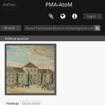
PMA-AtoM
Log in
Browse
Kolekcje spuścizn
Holdings
Quick search