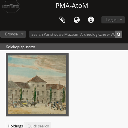
PMA-AtoM
Log in
Browse
Kolekcje spuścizn
Holdings
Quick search