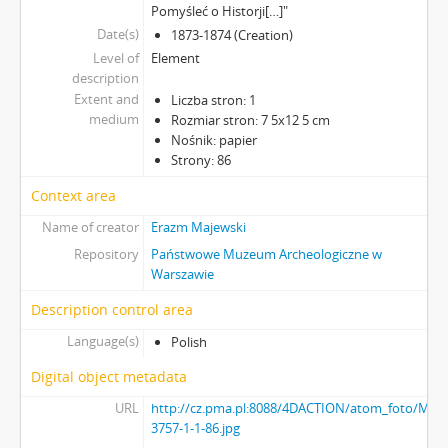
Pomyśleć o Historji[…]"
Date(s)
1873-1874 (Creation)
Level of
Element
description
Extent and
Liczba stron: 1
medium
Rozmiar stron: 7 5x12 5 cm
Nośnik: papier
Strony: 86
Context area
Name of creator
Erazm Majewski
Repository
Państwowe Muzeum Archeologiczne w
Warszawie
Description control area
Language(s)
Polish
Digital object metadata
URL
http://cz.pma.pl:8088/4DACTION/atom_foto/MAJ-
3757-1-1-86.jpg