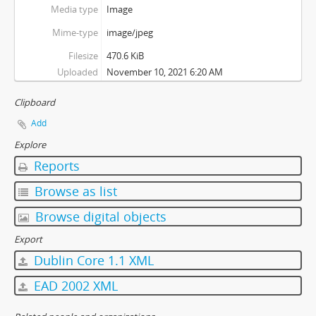
Media type
Image
Mime-type
image/jpeg
Filesize
470.6 KiB
Uploaded
November 10, 2021 6:20 AM
Clipboard
Add
Explore
Reports
Browse as list
Browse digital objects
Export
Dublin Core 1.1 XML
EAD 2002 XML