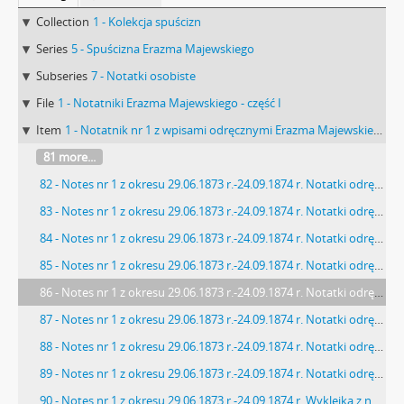
Collection
1 - Kolekcja spuścizn
Series
5 - Spuścizna Erazma Majewskiego
Subseries
7 - Notatki osobiste
File
1 - Notatniki Erazma Majewskiego - część I
Item
1 - Notatnik nr 1 z wpisami odręcznymi Erazma Majewskiego z okresu 29.06.1873 r.-24.09.1874 r.
81 more...
82 - Notes nr 1 z okresu 29.06.1873 r.-24.09.1874 r. Notatki odręczne Erazma Majewskiego z dn. 18 września 1874 r. dot. natury ludzkiej (cd.): "[…] ulgę cierpiącemu[…]"
83 - Notes nr 1 z okresu 29.06.1873 r.-24.09.1874 r. Notatki odręczne Erazma Majewskiego z dn. 18 i 24 września 1874 r. dot. natury ludzkiej (cd.): "[…] Toteż tak człowiek powinien[…]"
84 - Notes nr 1 z okresu 29.06.1873 r.-24.09.1874 r. Notatki odręczne Erazma Majewskiego z dn. 24 września 1874 r. dot. natury ludzkiej (cd.): "[…] Bez woli jest człowiek[…]"
85 - Notes nr 1 z okresu 29.06.1873 r.-24.09.1874 r. Notatki odręczne Erazma Majewskiego z działaniami matematycznymi: " […] 24:40 […]".
86 - Notes nr 1 z okresu 29.06.1873 r.-24.09.1874 r. Notatki odręczne Erazma Majewskiego : "[…] Pomyśleć o Historji[…]"
87 - Notes nr 1 z okresu 29.06.1873 r.-24.09.1874 r. Notatki odręczne Erazma Majewskiego z działaniami matematycznymi: "42 […]".
88 - Notes nr 1 z okresu 29.06.1873 r.-24.09.1874 r. Notatki odręczne Erazma Majewskiego dot. botaniki: "[…] B) Apetalae. Bezpłatkowe. […]".
89 - Notes nr 1 z okresu 29.06.1873 r.-24.09.1874 r. Notatki odręczne Erazma Majewskiego: "Najlepiej jak […]".
90 - Notes nr 1 z okresu 29.06.1873 r.-24.09.1874 r. Wyklejka z notatkami odręcznymi Erazma Majewskiego dot. minerałów i kamieni: "[…] Żelazisty rogowiec […]" i cyfry zapisane czerwoną kredką.