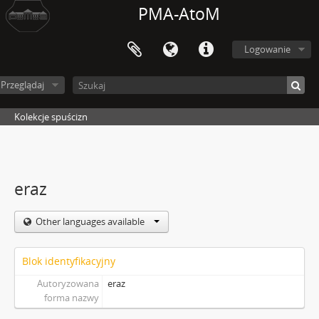
PMA-AtoM
Logowanie
Przeglądaj
Kolekcje spuścizn
eraz
Other languages available
Blok identyfikacyjny
Autoryzowana
eraz
forma nazwy