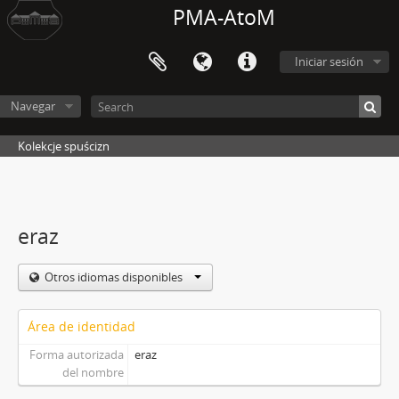
PMA-AtoM
Iniciar sesión
Navegar
Kolekcje spuścizn
eraz
Otros idiomas disponibles
Área de identidad
Forma autorizada
eraz
del nombre