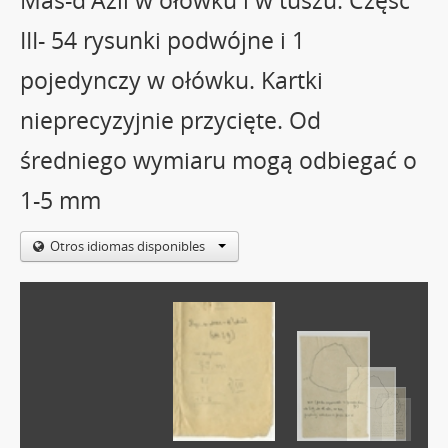
Mas-d'Azil w ołówku i w tuszu. Część
III- 54 rysunki podwójne i 1
pojedynczy w ołówku. Kartki
nieprecyzyjnie przycięte. Od
średniego wymiaru mogą odbiegać o
1-5 mm
Otros idiomas disponibles