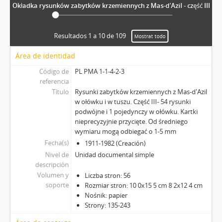
Okładka rysunków zabytków krzemiennych z Mas-d'Azil - część III
Resultados 1 a 10 de 109
Mostrat todo
Área de identidad
Código de
PL PMA 1-1-4-2-3
referencia
Título
Rysunki zabytków krzemiennych z Mas-d'Azil
w ołówku i w tuszu. Część III- 54 rysunki
podwójne i 1 pojedynczy w ołówku. Kartki
nieprecyzyjnie przycięte. Od średniego
wymiaru mogą odbiegać o 1-5 mm
Fecha(s)
1911-1982 (Creación)
Nivel de
Unidad documental simple
descripción
Volumen y
Liczba stron: 56
soporte
Rozmiar stron: 10 0x15 5 cm 8 2x12 4 cm
Nośnik: papier
Strony: 135-243