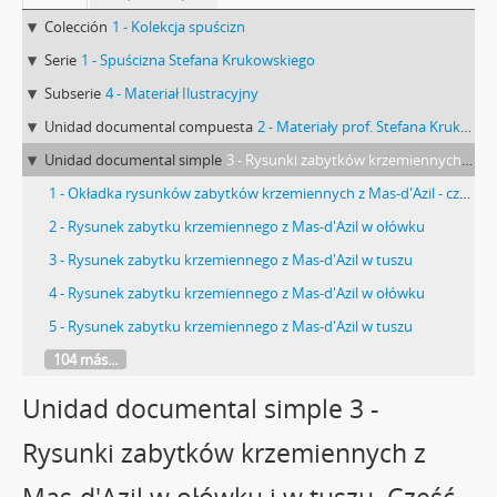
Colección
1 - Kolekcja spuścizn
Serie
1 - Spuścizna Stefana Krukowskiego
Subserie
4 - Materiał Ilustracyjny
Unidad documental compuesta
2 - Materiały prof. Stefana Krukowskiego: Francja - rysunki i opisy materiałów z różnych kolekcji
Unidad documental simple
3 - Rysunki zabytków krzemiennych z Mas-d'Azil w ołówku i w tuszu. Część III- 54 rysunki podwójne i 1 pojedynczy w ołówku. Kartki nieprecyzyjnie przycięte. Od średniego wymiaru mogą odbiegać o 1-5 mm
1 - Okładka rysunków zabytków krzemiennych z Mas-d'Azil - część III
2 - Rysunek zabytku krzemiennego z Mas-d'Azil w ołówku
3 - Rysunek zabytku krzemiennego z Mas-d'Azil w tuszu
4 - Rysunek zabytku krzemiennego z Mas-d'Azil w ołówku
5 - Rysunek zabytku krzemiennego z Mas-d'Azil w tuszu
104 más...
Unidad documental simple 3 -
Rysunki zabytków krzemiennych z