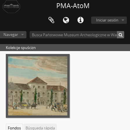
PMA-AtoM
Iniciar sesión
Navegar
Kolekcje spuścizn
Fondos
Búsqueda rápida