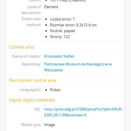
1911-1982 (Creation)
Level of
Element
description
Extent and
Liczba stron: 1
medium
Rozmiar stron: 8 2x12 4 cm
Nośnik: papier
Strony: 122
Context area
Name of creator
Krukowski Stefan
Repository
Państwowe Muzeum Archeologiczne w
Warszawie
Description control area
Language(s)
Polish
Digital object metadata
URL
http://pma.dag.pl:51080/pmaPict?plik=KRUK-
6205-26-1-69&rozmiar=3
Media type
Image