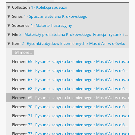
Collection
1 - Kolekcja spuścizn
Series
1 - Spuścizna Stefana Krukowskiego
Subseries
4 - Materiał Ilustracyjny
File
2 - Materiały prof. Stefana Krukowskiego: Francja - rysunki i opisy materiałów z różnych kolekcji
Item
2 - Rysunki zabytków krzemiennych z Mas-d'Azil w ołówku i w tuszu. Część II - 40 rysunków podwójnych. Kartki nieprecyzyjnie przycięte. Od średniego wymiaru mogą odbiegać o 1-5 mm
64 more...
Element
65 - Rysunek zabytku krzemiennego z Mas-d'Azil w tuszu
Element
66 - Rysunek zabytku krzemiennego z Mas-d'Azil w ołówku
Element
67 - Rysunek zabytku krzemiennego z Mas-d'Azil w tuszu
Element
68 - Rysunek zabytku krzemiennego z Mas-d'Azil w ołówku
Element
69 - Rysunek zabytku krzemiennego z Mas-d'Azil w tuszu
Element
70 - Rysunek zabytku krzemiennego z Mas-d'Azil w ołówku
Element
71 - Rysunek zabytku krzemiennego z Mas-d'Azil w tuszu
Element
72 - Rysunek zabytku krzemiennego z Mas-d'Azil w ołówku
Element
73 - Rysunek zabytku krzemiennego z Mas-d'Azil w tuszu