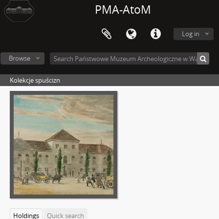
PMA-AtoM
Log in
Browse
Kolekcje spuścizn
Holdings
Quick search