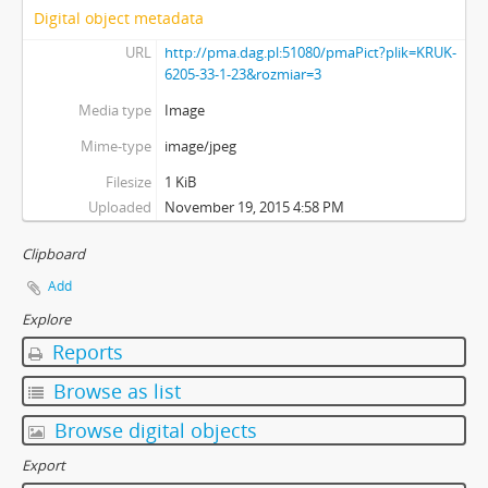
Digital object metadata
URL
http://pma.dag.pl:51080/pmaPict?plik=KRUK-
6205-33-1-23&rozmiar=3
Media type
Image
Mime-type
image/jpeg
Filesize
1 KiB
Uploaded
November 19, 2015 4:58 PM
Clipboard
Add
Explore
Reports
Browse as list
Browse digital objects
Export