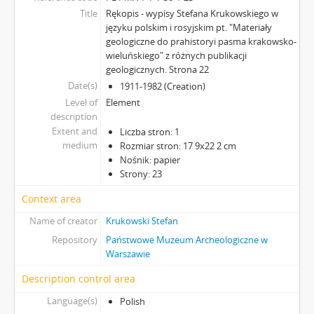
Title
Rękopis - wypisy Stefana Krukowskiego w
języku polskim i rosyjskim pt. "Materiały
geologiczne do prahistoryi pasma krakowsko-
wieluńskiego" z różnych publikacji
geologicznych. Strona 22
Date(s)
1911-1982 (Creation)
Level of
Element
description
Extent and
Liczba stron: 1
medium
Rozmiar stron: 17 9x22 2 cm
Nośnik: papier
Strony: 23
Context area
Name of creator
Krukowski Stefan
Repository
Państwowe Muzeum Archeologiczne w
Warszawie
Description control area
Language(s)
Polish