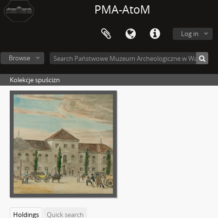
PMA-AtoM
Log in
Browse
Kolekcje spuścizn
Holdings
Quick search