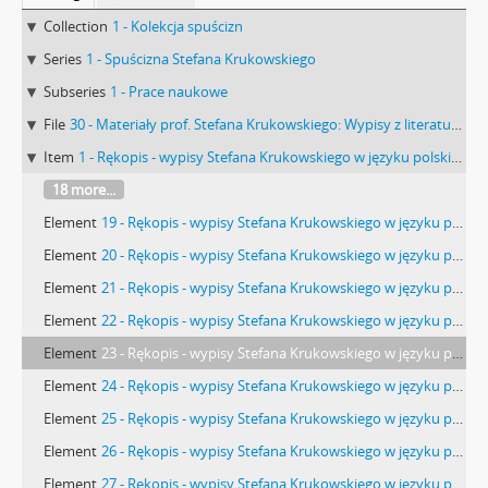
Collection
1 - Kolekcja spuścizn
Series
1 - Spuścizna Stefana Krukowskiego
Subseries
1 - Prace naukowe
File
30 - Materiały prof. Stefana Krukowskiego: Wypisy z literatury cz.III
Item
1 - Rękopis - wypisy Stefana Krukowskiego w języku polskim i rosyjskim pt. "Materiały geologiczne do prahistoryi pasma krakowsko-wieluńskiego" z różnych publikacji geologicznych. Autorska numeracja stron.
18 more...
Element
19 - Rękopis - wypisy Stefana Krukowskiego w języku polskim i rosyjskim pt. "Materiały geologiczne do prahistoryi pasma krakowsko-wieluńskiego" z różnych publikacji geologicznych. Strona 18
Element
20 - Rękopis - wypisy Stefana Krukowskiego w języku polskim i rosyjskim pt. "Materiały geologiczne do prahistoryi pasma krakowsko-wieluńskiego" z różnych publikacji geologicznych. Strona 19
Element
21 - Rękopis - wypisy Stefana Krukowskiego w języku polskim i rosyjskim pt. "Materiały geologiczne do prahistoryi pasma krakowsko-wieluńskiego" z różnych publikacji geologicznych. Strona 20
Element
22 - Rękopis - wypisy Stefana Krukowskiego w języku polskim i rosyjskim pt. "Materiały geologiczne do prahistoryi pasma krakowsko-wieluńskiego" z różnych publikacji geologicznych. Strona 21
Element
23 - Rękopis - wypisy Stefana Krukowskiego w języku polskim i rosyjskim pt. "Materiały geologiczne do prahistoryi pasma krakowsko-wieluńskiego" z różnych publikacji geologicznych. Strona 22
Element
24 - Rękopis - wypisy Stefana Krukowskiego w języku polskim i rosyjskim pt. "Materiały geologiczne do prahistoryi pasma krakowsko-wieluńskiego" z różnych publikacji geologicznych. Strona 23
Element
25 - Rękopis - wypisy Stefana Krukowskiego w języku polskim i rosyjskim pt. "Materiały geologiczne do prahistoryi pasma krakowsko-wieluńskiego" z różnych publikacji geologicznych. Strona 24
Element
26 - Rękopis - wypisy Stefana Krukowskiego w języku polskim i rosyjskim pt. "Materiały geologiczne do prahistoryi pasma krakowsko-wieluńskiego" z różnych publikacji geologicznych. Strona 25
Element
27 - Rękopis - wypisy Stefana Krukowskiego w języku polskim i rosyjskim pt. "Materiały geologiczne do prahistoryi pasma krakowsko-wieluńskiego" z różnych publikacji geologicznych. Strona 26