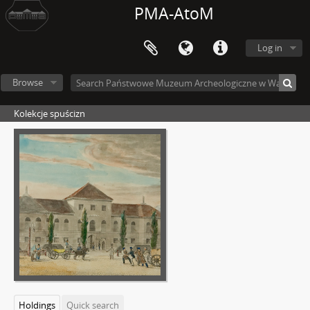
PMA-AtoM
Log in
Browse
Kolekcje spuścizn
Holdings
Quick search