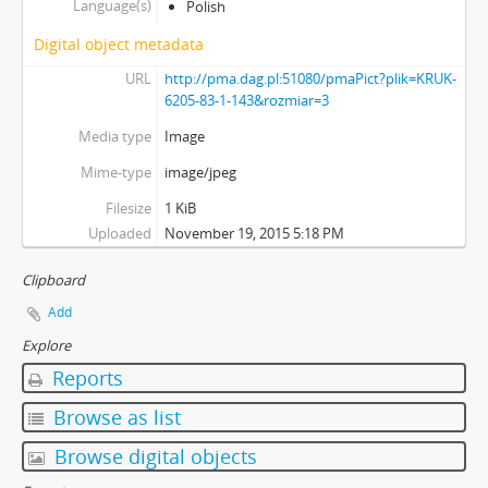
Language(s)
Polish
Digital object metadata
URL
http://pma.dag.pl:51080/pmaPict?plik=KRUK-
6205-83-1-143&rozmiar=3
Media type
Image
Mime-type
image/jpeg
Filesize
1 KiB
Uploaded
November 19, 2015 5:18 PM
Clipboard
Add
Explore
Reports
Browse as list
Browse digital objects