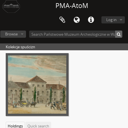
PMA-AtoM
Log in
Browse
Kolekcje spuścizn
Holdings
Quick search