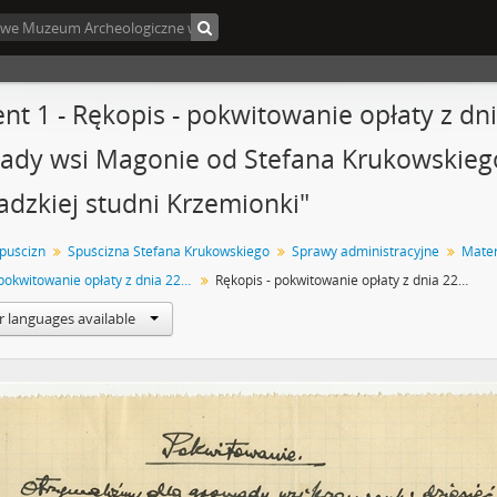
nt 1 - Rękopis - pokwitowanie opłaty z dni
dy wsi Magonie od Stefana Krukowskiego
dzkiej studni Krzemionki"
spuścizn
Spuścizna Stefana Krukowskiego
Sprawy administracyjne
Rękopis - pokwitowanie opłaty z dnia 22 listopada 1933 roku dla Gromady wsi Magonie od Stefana Krukowskiego "za czerpanie wody z gromadzkiej studni Krzemionki"
Rękopis - pokwitowanie opłaty z dnia 22 listopada 1933 roku dla Gromady wsi Magonie od Stefana Krukowskiego "za czerpanie wody z gromadzkiej studni Krzemionki"
r languages available