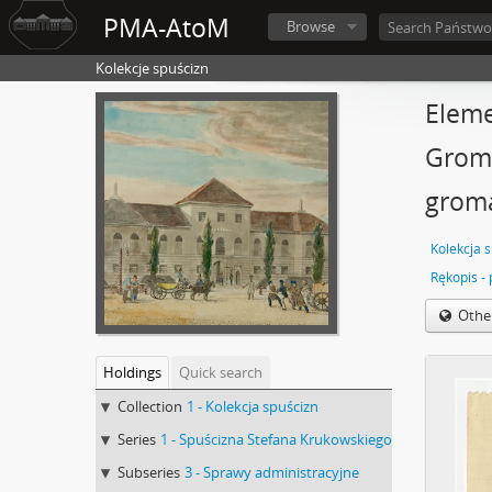
PMA-AtoM
Browse
Kolekcje spuścizn
Eleme
Groma
groma
Kolekcja 
Othe
Holdings
Quick search
Collection
1 - Kolekcja spuścizn
Series
1 - Spuścizna Stefana Krukowskiego
Subseries
3 - Sprawy administracyjne