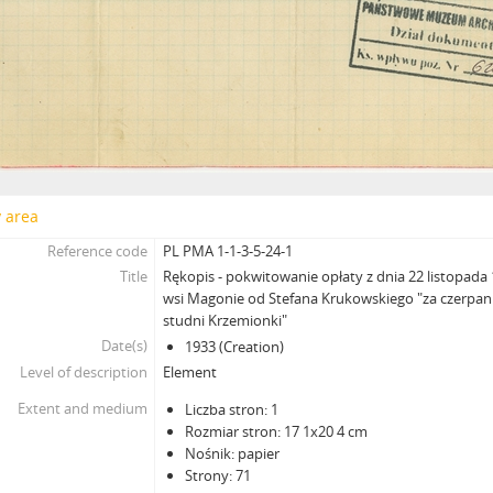
y area
Reference code
PL PMA 1-1-3-5-24-1
Title
Rękopis - pokwitowanie opłaty z dnia 22 listopad
wsi Magonie od Stefana Krukowskiego "za czerpan
studni Krzemionki"
Date(s)
1933 (Creation)
Level of description
Element
Extent and medium
Liczba stron: 1
Rozmiar stron: 17 1x20 4 cm
Nośnik: papier
Strony: 71