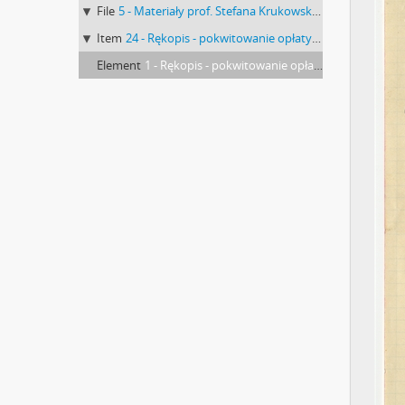
File
5 - Materiały prof. Stefana Krukowskiego: Krzemionki. Sprawy administracyjne
Item
24 - Rękopis - pokwitowanie opłaty z dnia 22 listopada 1933 roku dla Gromady wsi Magonie od Stefana Krukowskiego "za czerpanie wody z gromadzkiej studni Krzemionki"
Element
1 - Rękopis - pokwitowanie opłaty z dnia 22 listopada 1933 roku dla Gromady wsi Magonie od Stefana Krukowskiego "za czerpanie wody z gromadzkiej studni Krzemionki"