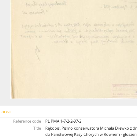
y area
Reference code
PL PMA 1-7-2-2-97-2
Title
Rękopis. Pismo konserwatora Michała Drewko z dni
do Państwowej Kasy Chorych w Równem - głoszen