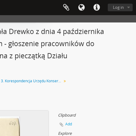
Log in
ła Drewko z dnia 4 października
 - głoszenie pracowników do
ona z pieczątką Działu
Teka 3. Korespondencja Urzędu Konserwatora Okręgowego Zabytków Przedhistorycznych w Lublinie dot. stanowiska "Nad Rudnikiem" w Gródku pow. Równe. Teczka nr 1
Clipboard
Add
Explore