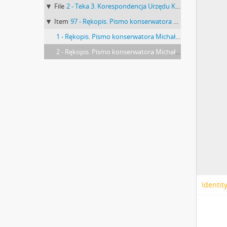
File
2 - Teka 3. Korespondencja Urzędu Konserwatora Okręgowego Zabytków Przedhistorycznych w Lublinie dot. stanowiska "Nad Rudnikiem" w Gródku pow. Równe. Teczka nr 1
Item
97 - Rękopis. Pismo konserwatora Michała Drewko z dnia 4 października 1926 r. do Państwowej Kasy Chorych w Równem - głoszenie pracowników do ubezpieczenia (nr kanc. pisma 241)
1 - Rękopis. Pismo konserwatora Michała Drewko z dnia 4 października 1926 r. do Państwowej Kasy Chorych w Równem - głoszenie pracowników do ubezpieczenia (nr kanc. pisma 241) s. 1
2 - Rękopis. Pismo konserwatora Michała Drewko z dnia 4 października 1926 r. do Państwowej Kasy Chorych w Równem - głoszenie pracowników do ubezpieczenia (nr kanc. pisma 241) s. 2: cd. strona z pieczątką Działu Dokumentacji PMA
Identit