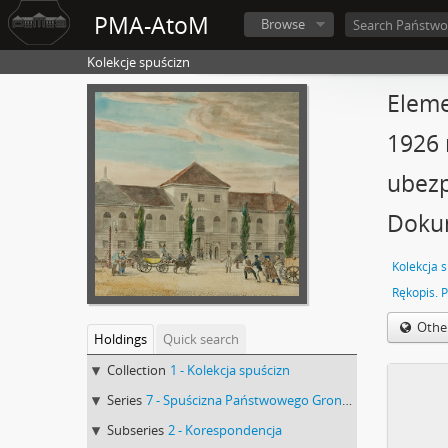
PMA-AtoM
Browse
Kolekcje spuścizn
Eleme
1926 
ubezp
Doku
Kolekcja 
Othe
Holdings
Quick search
Collection
1 - Kolekcja spuścizn
Series
7 - Spuścizna Państwowego Grona Konserwatorów Zabytków Przedhistorycznych : Sprawy Urzędu Konserwatora Okręgowego Zabytków Przedhistorycznych w Lublinie
Subseries
2 - Korespondencja