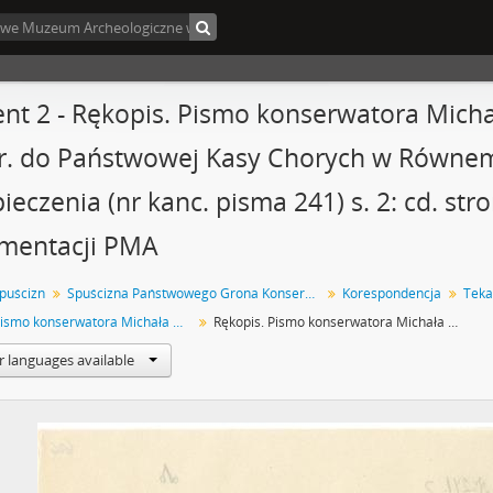
nt 2 - Rękopis. Pismo konserwatora Micha
r. do Państwowej Kasy Chorych w Równem
ieczenia (nr kanc. pisma 241) s. 2: cd. str
mentacji PMA
spuścizn
Spuścizna Państwowego Grona Konserwatorów Zabytków Przedhistorycznych : Sprawy Urzędu Konserwatora Okręgowego Zabytków Przedhistorycznych w Lublinie
Korespondencja
Rękopis. Pismo konserwatora Michała Drewko z dnia 4 października 1926 r. do Państwowej Kasy Chorych w Równem - głoszenie pracowników do ubezpieczenia (nr kanc. pisma 241)
Rękopis. Pismo konserwatora Michała Drewko z dnia 4 października 1926 r. do Państwowej Kasy Chorych w Równem - głoszenie pracowników do ubezpieczenia (nr kanc. pisma 241) s. 2: cd. strona z pieczątką Działu Dokumentacji PMA
r languages available