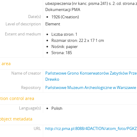
ubezpieczenia (nr kanc. pisma 241) s. 2: cd. strona 
Dokumentacji PMA
Date(s)
1926 (Creation)
Level of description
Element
Extent and medium
Liczba stron: 1
Rozmiar stron: 22 2 x 17 1 cm
Nośnik: papier
Strona: 185
 area
Name of creator
Państwowe Grono Konserwatorów Zabytków Przed
Drewko
Repository
Państwowe Muzeum Archeologiczne w Warszawie
tion control area
Language(s)
Polish
 object metadata
URL
http://cz.pma.pl:8088/4DACTION/atom_foto/PGKZP