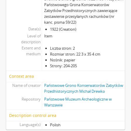
Państwowego Grona Konserwatorów
Zabytków Przedhistorycznych zawierające
zestawienie przesyłanych rachunków (nr
kanc. pisma 59/22)
Date(s)
1922 (Creation)
Level of
Item
description
Extent and
Liczba stron: 2
medium
Rozmiar stron: 22 3 x 35 4 cm
Nośnik: papier
Strony: 204-205
Context area
Name of creator
Państwowe Grono Konserwatorów Zabytków
Przedhistorycznych Michał Drewko
Repository
Państwowe Muzeum Archeologiczne w
Warszawie
Description control area
Language(s)
Polish