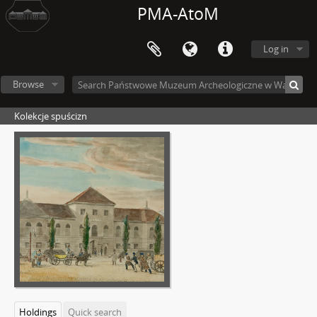
PMA-AtoM
Log in
Browse
Kolekcje spuścizn
Holdings
Quick search