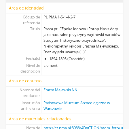
Área de identidad
Código de
PL PMA 1-5-1-4-2-7
referencia
Título
Praca pt.: "Epoka lodowa i Potop Hasis Adry
jako naturalne przyczyny wędrówki narodów.
Studyum historyczno-przyrodnicze”,
Niekompletny rękopis Erazma Majewskiego:
"bez wyjątki uważają (…)"
Fecha(s)
1894-1895 (Creación)
Nivel de
Element
descripción
Área de contexto
Nombre del
Erazm Majewski NN
productor
Institución
Państwowe Muzeum Archeologiczne w
archivística
Warszawie
Área de materiales relacionados
Nota de
http://cz.pma.pl:8088/4DACTION/atom_foto/.jpg