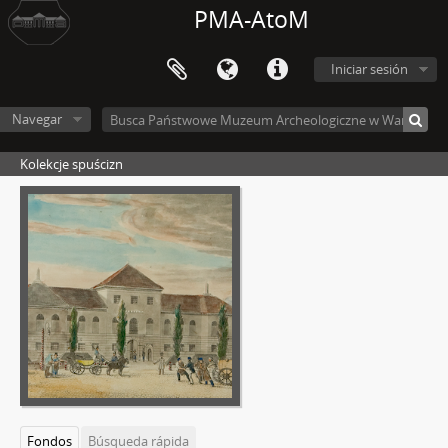
PMA-AtoM
Iniciar sesión
Navegar
Kolekcje spuścizn
Fondos
Búsqueda rápida