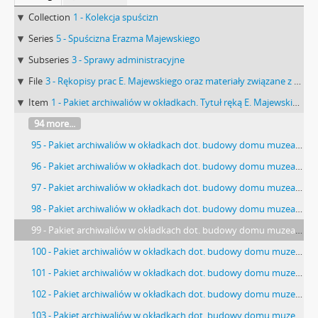
Collection
1 - Kolekcja spuścizn
Series
5 - Spuścizna Erazma Majewskiego
Subseries
3 - Sprawy administracyjne
File
3 - Rękopisy prac E. Majewskiego oraz materiały związane z MEM Muzeum Miejskim w Warszawie i MPimEMTNW
Item
1 - Pakiet archiwaliów w okładkach. Tytuł ręką E. Majewskiego: ”Akta budowy domu muzealnego”. Zawiera notatki i szkice E. Majewskiego rysunki na kalce projekt i rysunek kolorowany Zenona Chrzanowskiego „Lice Muzeum Przedhistorycznego od ul. Zaokopowej” w skali 1:200 z 14 marca 1913 r. projekt Czesława Domaniewskiego z 1914 r.
94 more...
95 - Pakiet archiwaliów w okładkach dot. budowy domu muzealnego. Strona: "SZKICE MUZEUM PRZEDHISTORYCZNEGO. PIĘTRO I […]".
96 - Pakiet archiwaliów w okładkach dot. budowy domu muzealnego. Strona: "SZKICE MUZEUM PRZEDHISTORYCZNEGO. PIĘTRO II […]".
97 - Pakiet archiwaliów w okładkach dot. budowy domu muzealnego. Strona ze szkicem pomieszczeń i opisami: "na I piętrze kustosz […]".
98 - Pakiet archiwaliów w okładkach dot. budowy domu muzealnego. Strona ze szkicem pomieszczeń i opisami: "[…] Parter. Przedsionek duży 2 sale […]".
99 - Pakiet archiwaliów w okładkach dot. budowy domu muzealnego. Strona: "VII. Przekreśliliśmy siłę życiową […]".
100 - Pakiet archiwaliów w okładkach dot. budowy domu muzealnego. Strona: "95. On ten czynnik podtrzymuje ciągłość […]".
101 - Pakiet archiwaliów w okładkach dot. budowy domu muzealnego. Szkic architektoniczny muzeum (na niebieskim papierze) z dnia 09.07.1914 r. i pieczątką "Czesław Domaniewski ARCHITEKT […]".
102 - Pakiet archiwaliów w okładkach dot. budowy domu muzealnego. Szkic architektoniczny (na niebieskim papierze) planu muzeum od strony ul. Langnerowskiej.
103 - Pakiet archiwaliów w okładkach dot. budowy domu muzealnego. Strona z rysunkam nieokreślonych wzorów wykonanych czerwoną kredką i stempel: "TOW AKC. […]".