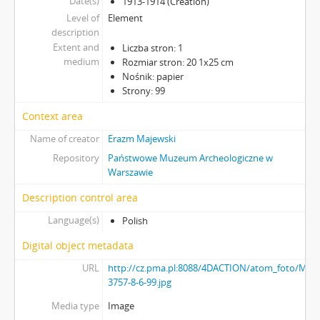
Date(s)
1913-1914 (Creation)
Level of
Element
description
Extent and
Liczba stron: 1
medium
Rozmiar stron: 20 1x25 cm
Nośnik: papier
Strony: 99
Context area
Name of creator
Erazm Majewski
Repository
Państwowe Muzeum Archeologiczne w
Warszawie
Description control area
Language(s)
Polish
Digital object metadata
URL
http://cz.pma.pl:8088/4DACTION/atom_foto/MAJ-
3757-8-6-99.jpg
Media type
Image