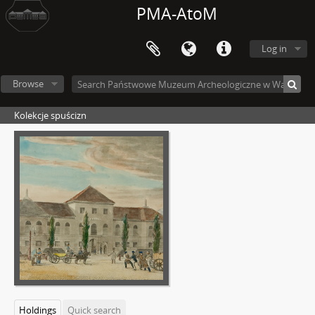
PMA-AtoM
Log in
Browse
Kolekcje spuścizn
Holdings
Quick search