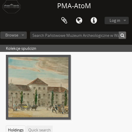
PMA-AtoM
Log in
Browse
Kolekcje spuścizn
Holdings
Quick search