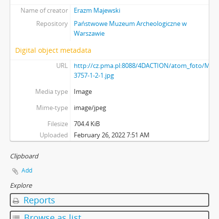
Name of creator
Erazm Majewski
Repository
Państwowe Muzeum Archeologiczne w
Warszawie
Digital object metadata
URL
http://cz.pma.pl:8088/4DACTION/atom_foto/MAJ-
3757-1-2-1.jpg
Media type
Image
Mime-type
image/jpeg
Filesize
704.4 KiB
Uploaded
February 26, 2022 7:51 AM
Clipboard
Add
Explore
Reports
Browse as list