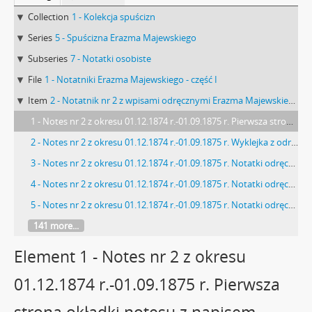
Collection
1 - Kolekcja spuścizn
Series
5 - Spuścizna Erazma Majewskiego
Subseries
7 - Notatki osobiste
File
1 - Notatniki Erazma Majewskiego - część I
Item
2 - Notatnik nr 2 z wpisami odręcznymi Erazma Majewskiego z okresu 01.12.1874 r.-01.09.1875 r.
1 - Notes nr 2 z okresu 01.12.1874 r.-01.09.1875 r. Pierwsza strona okładki notesu z napisem odręcznym: "1875 2"
2 - Notes nr 2 z okresu 01.12.1874 r.-01.09.1875 r. Wyklejka z odręcznymi notatkami Erazma Majewskiego i jego podpisem: "[…] 1 grudnia 1874 do […]'
3 - Notes nr 2 z okresu 01.12.1874 r.-01.09.1875 r. Notatki odręczne Erazma Majewskiego ze spisem preparatów: "Mam preparatów mikroskopicznych: […]"
4 - Notes nr 2 z okresu 01.12.1874 r.-01.09.1875 r. Notatki odręczne Erazma Majewskiego ze spisem preparatów (cd.): "13-15 Quercus robur […]"
5 - Notes nr 2 z okresu 01.12.1874 r.-01.09.1875 r. Notatki odręczne Erazma Majewskiego ze spisem preparatów (cd.): "[…] 94-96 Rosa canina […]"
141 more...
Element 1 - Notes nr 2 z okresu
01.12.1874 r.-01.09.1875 r. Pierwsza