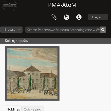
PMA-AtoM
Log in
Browse
Kolekcje spuścizn
Holdings
Quick search