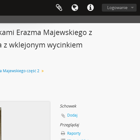
Logowanie
atkami Erazma Majewskiego z
ona z wklejonym wycinkiem
za Majewskiego część 2
Schowek
Dodaj
Przeglądaj
Raporty