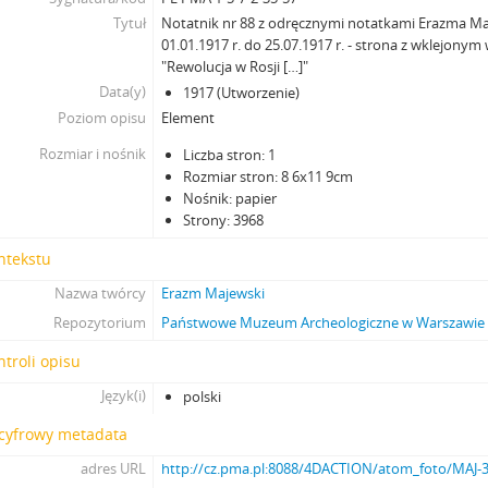
Tytuł
Notatnik nr 88 z odręcznymi notatkami Erazma Ma
01.01.1917 r. do 25.07.1917 r. - strona z wklejon
"Rewolucja w Rosji […]"
Data(y)
1917 (Utworzenie)
Poziom opisu
Element
Rozmiar i nośnik
Liczba stron: 1
Rozmiar stron: 8 6x11 9cm
Nośnik: papier
Strony: 3968
ntekstu
Nazwa twórcy
Erazm Majewski
Repozytorium
Państwowe Muzeum Archeologiczne w Warszawie
ntroli opisu
Język(i)
polski
 cyfrowy metadata
adres URL
http://cz.pma.pl:8088/4DACTION/atom_foto/MAJ-3