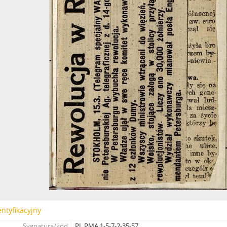
entyfikacyjny
Sygnatura/kod
PL PMA 1-5-7-2-35-57