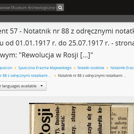
nt 57 - Notatnik nr 88 z odręcznymi not
u od 01.01.1917 r. do 25.07.1917 r. - str
wym: "Rewolucja w Rosji […]"
spuścizn
Spuścizna Erazma Majewskiego
Notatki osobiste
Notatniki Era
Notatnik nr 88 z odręcznymi notatkami Erazma Majewskiego z okresu od 01.01.1917 r. do 25.07.1917 r.
Notatnik nr 88 z odręcznymi notatkami Erazma Majewskiego z okresu od 01.01.1917 r. do 25.07.1917 r. - strona z wklejonym wycinkiem prasowym: "Rewolucja w Rosji […]"
r languages available