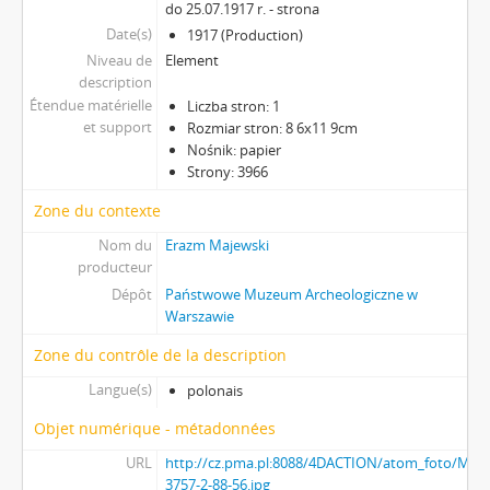
do 25.07.1917 r. - strona
Date(s)
1917 (Production)
Niveau de
Element
description
Étendue matérielle
Liczba stron: 1
et support
Rozmiar stron: 8 6x11 9cm
Nośnik: papier
Strony: 3966
Zone du contexte
Nom du
Erazm Majewski
producteur
Dépôt
Państwowe Muzeum Archeologiczne w
Warszawie
Zone du contrôle de la description
Langue(s)
polonais
Objet numérique - métadonnées
URL
http://cz.pma.pl:8088/4DACTION/atom_foto/MAJ-
3757-2-88-56.jpg