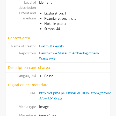
Level of
Element
description
Extent and
Liczba stron: 1
medium
Rozmiar stron: … x ...
Nośnik: papier
Strona: 44
Context area
Name of creator
Erazm Majewski
Repository
Państwowe Muzeum Archeologiczne w
Warszawie
Description control area
Language(s)
Polish
Digital object metadata
URL
http://cz.pma.pl:8088/4DACTION/atom_foto/MAJ-
3757-12-1-5.jpg
Media type
Image
Mime-type
image/jpeg