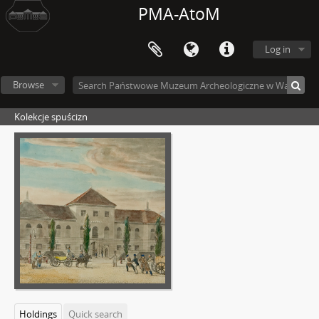
PMA-AtoM
Log in
Browse
Kolekcje spuścizn
Holdings
Quick search