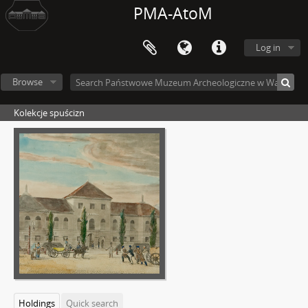
PMA-AtoM
Log in
Browse
Kolekcje spuścizn
Holdings
Quick search