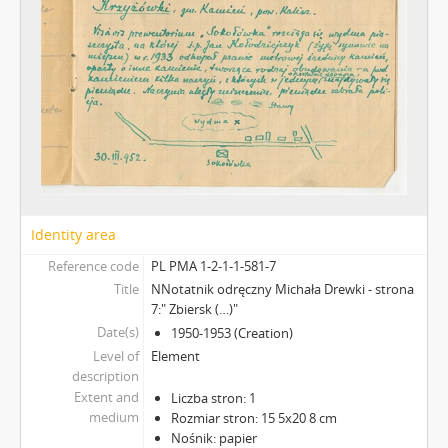
Identity area
Reference code
PL PMA 1-2-1-1-581-7
Title
NNotatnik odręczny Michała Drewki - strona
7:" Zbiersk (…)"
Date(s)
1950-1953 (Creation)
Level of
Element
description
Extent and
Liczba stron: 1
medium
Rozmiar stron: 15 5x20 8 cm
Nośnik: papier