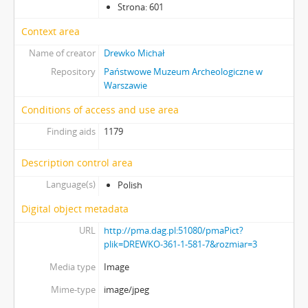
Strona: 601
Context area
Name of creator
Drewko Michał
Repository
Państwowe Muzeum Archeologiczne w
Warszawie
Conditions of access and use area
Finding aids
1179
Description control area
Language(s)
Polish
Digital object metadata
URL
http://pma.dag.pl:51080/pmaPict?
plik=DREWKO-361-1-581-7&rozmiar=3
Media type
Image
Mime-type
image/jpeg