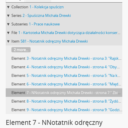
Collection
1 - Kolekcja spuścizn
Series
2 - Spuścizna Michała Drewki
Subseries
1 - Prace naukowe
File
1 - Kartoteka Michała Drewki dotycząca działalności konserwatorskiej
Item
581 - Notatnik odręczny Michała Drewki
2 more...
Element
3 - Notatnik odręczny Michała Drewki - strona 3: "Rajsko - moneta rzymska (…)"
Element
4 - Notatnik odręczny Michała Drewki - strona 4: "Obyw. Korycki (…)"
Element
5 - Notatnik odręczny Michała Drewki - strona 5: "Na konferencji naukowej (…)"
Element
6 - Notatnik odręczny Michała Drewki - strona 6: "Między mostem koło cmentarza (…)"
Element
7 - NNotatnik odręczny Michała Drewki - strona 7:" Zbiersk (…)"
Element
8 - Notatnik odręczny Michała Drewki - strona 8: "Żydów gm. (…)"
Element
9 - Notatnik odręczny Michała Drewki - strona 9: "Godziesze (…)"
Element 7 - NNotatnik odręczny