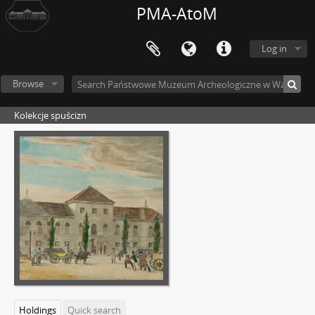
PMA-AtoM
Log in
Browse
Kolekcje spuścizn
Holdings
Quick search