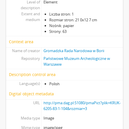
Level of
Element
description
Extent and
Liczba stron: 1
medium
Rozmiar stron: 21 0x12 7 cm
Nośnik: papier
Strony: 63
Context area
Name of creator
Gromadzka Rada Narodowa w Borii
Repository
Państwowe Muzeum Archeologiczne w
Warszawie
Description control area
Language(s)
Polish
Digital object metadata
URL
http://pma.dag.pl:51080/pmaPict?plik=KRUK-
6205-83-1-104&rozmiar=3
Media type
Image
Mime-type
image/jpeg