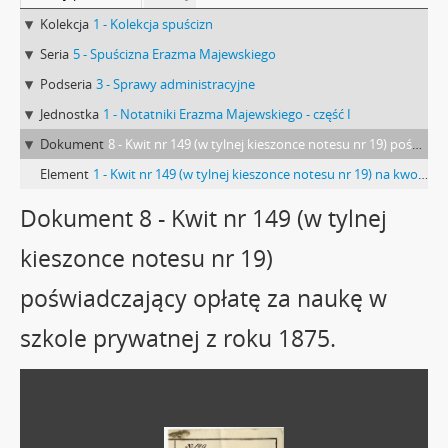
Kolekcja
1 - Kolekcja spuścizn
Seria
5 - Spuścizna Erazma Majewskiego
Podseria
3 - Sprawy administracyjne
Jednostka
1 - Notatniki Erazma Majewskiego - część I
Dokument
8 - Kwit nr 149 (w tylnej kieszonce notesu nr 19) poświadczający opłatę za naukę w szkole prywatnej z roku 1875.
Element
1 - Kwit nr 149 (w tylnej kieszonce notesu nr 19) na kwotę 18 rubli srebrem poświadczający opłatę za naukę Erazma Majewskiego w szkole prywatnej z dn. 20.05.1875 r.
Dokument 8 - Kwit nr 149 (w tylnej
kieszonce notesu nr 19)
poświadczający opłatę za naukę w
szkole prywatnej z roku 1875.