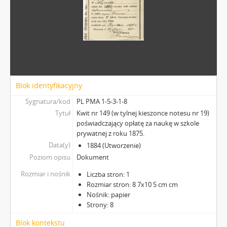
Blok identyfikacyjny
Sygnatura/kod
PL PMA 1-5-3-1-8
Tytuł
Kwit nr 149 (w tylnej kieszonce notesu nr 19)
poświadczający opłatę za naukę w szkole
prywatnej z roku 1875.
Data(y)
1884 (Utworzenie)
Poziom opisu
Dokument
Rozmiar i nośnik
Liczba stron: 1
Rozmiar stron: 8 7x10 5 cm cm
Nośnik: papier
Strony: 8
Blok kontekstu