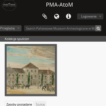
PMA-AtoM
Logowanie
Przeglądaj
Kolekcje spuścizn
Zasoby posiadane
Szukaj