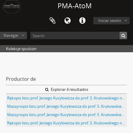
PMA-AtoM
Iniciar sesión
Navegar
Kolekcje spuścizn
Productor de
Explorar 4 resultados
Rękopis listu prof. Jerzego Kuryłowicza do prof. S. Krukowskiego na karcie pocztowej w sprawie etymologii słowa "dzieha" oraz wspólnego określenia językowego na "sierp" i żuchwę" Kraków 7 IX 1963
Maszynopis listu prof. Jerzego Kuryłowicza do prof. S. Krukowskiego objaśniającego pochodzenie słowa "gieha" oraz uzasadniającego brak etymologicznego powiązania między wyrazami "siep i "żebro" Kraków 31 sierpnia 1963 r.
Maszynopis listu prof. Jerzego Kuryłowicza do prof. S. Krukowskiego objaśniającego pochodzenie słowa "gieha" oraz uzasadniającego brak etymologicznego powiązania między wyrazami "siep i "żebro" Kraków 31 sierpnia 1963 r. - strona 1
Rękopis listu prof. Jerzego Kuryłowicza do prof. S. Krukowskiego na karcie pocztowej w sprawie etymologii słowa "dzieha" oraz wspólnego określenia językowego na "sierp" i żuchwę" Kraków 7 IX 1963 - awers: treść listu J. Kuryłowicza