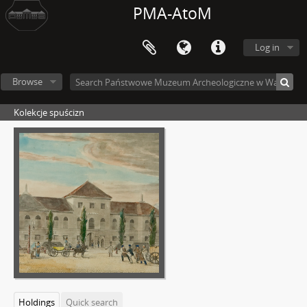
PMA-AtoM
Log in
Browse
Kolekcje spuścizn
Holdings
Quick search