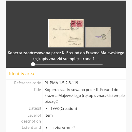
Koperta zaadresowana przez K. Freund do Erazma Majewskiego
(rękopis znaczki stemple) strona 1 ...
Identity area
Reference code
PL PMA 1-5-2-8-119
Title
Koperta zaadresowana przez K. Freund do
Erazma Majewskiego (rękopis znaczki stemple
pieczęć)
Date(s)
1998 (Creation)
Level of
Item
description
Extent and
Liczba stron: 2