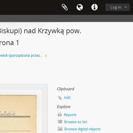
Log in
Biskupi) nad Krzywką pow.
trona 1
Kartoteka stanowisk sporządzona przez Romana Jakimowicza
Clipboard
Add
Explore
Reports
Browse as list
Browse digital objects