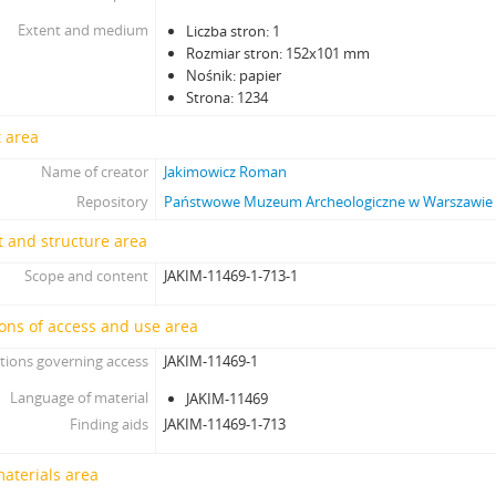
Extent and medium
Liczba stron: 1
Rozmiar stron: 152x101 mm
Nośnik: papier
Strona: 1234
 area
Name of creator
Jakimowicz Roman
Repository
Państwowe Muzeum Archeologiczne w Warszawie
 and structure area
Scope and content
JAKIM-11469-1-713-1
ons of access and use area
tions governing access
JAKIM-11469-1
Language of material
JAKIM-11469
Finding aids
JAKIM-11469-1-713
materials area