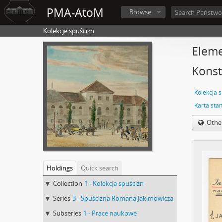
PMA-AtoM
Browse
Kolekcje spuścizn
Eleme
Konst
Kolekcja 
Othe
Holdings
Quick search
Collection
1 - Kolekcja spuścizn
Series
3 - Spuścizna Romana Jakimowicza
Subseries
1 - Prace naukowe