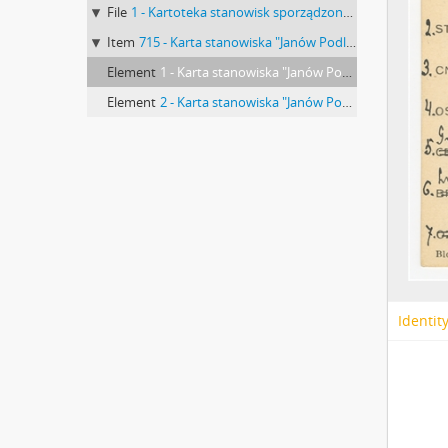
File
1 - Kartoteka stanowisk sporządzona przez Romana Jakimowicza
Item
715 - Karta stanowiska "Janów Podlaski (Biskupi) nad Krzywką pow. Konstantynów woj. lubelskie" (druk rękopis)
Element
1 - Karta stanowiska "Janów Podlaski (Biskupi) nad Krzywką pow. Konstantynów woj. lubelskie" (druk rękopis) - strona 1
Element
2 - Karta stanowiska "Janów Podlaski (Biskupi) nad Krzywką pow. Konstantynów woj. lubelskie" (druk rękopis) - strona 2
Identit