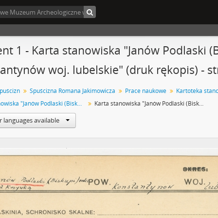
nt 1 - Karta stanowiska "Janów Podlaski (
antynów woj. lubelskie" (druk rękopis) - s
spuścizn
Spuścizna Romana Jakimowicza
Prace naukowe
Karta stanowiska "Janów Podlaski (Biskupi) nad Krzywką pow. Konstantynów woj. lubelskie" (druk rękopis)
Karta stanowiska "Janów Podlaski (Biskupi) nad Krzywką pow. Konstantynów woj. lubelskie" (druk rękopis) - strona 1
r languages available