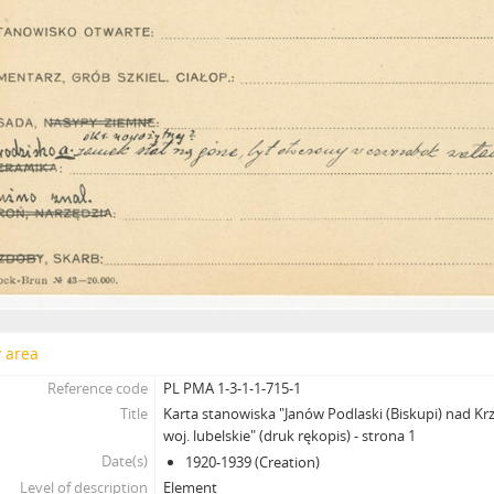
y area
Reference code
PL PMA 1-3-1-1-715-1
Title
Karta stanowiska "Janów Podlaski (Biskupi) nad 
woj. lubelskie" (druk rękopis) - strona 1
Date(s)
1920-1939 (Creation)
Level of description
Element