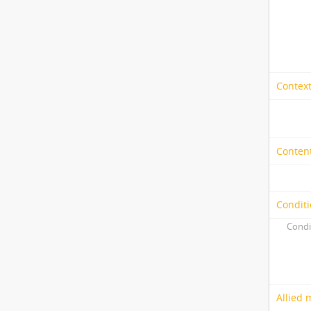
Context
Content
Conditi
Condi
Allied 