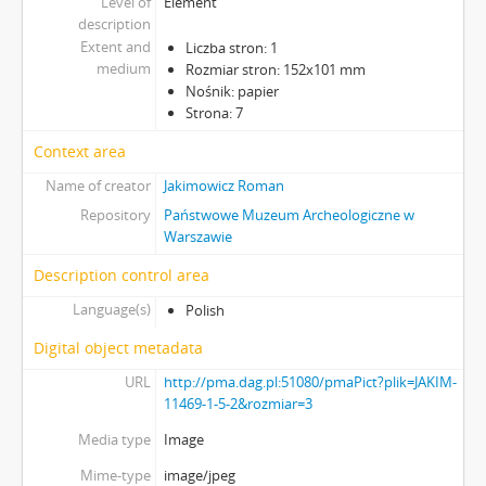
Level of
Element
description
Extent and
Liczba stron: 1
medium
Rozmiar stron: 152x101 mm
Nośnik: papier
Strona: 7
Context area
Name of creator
Jakimowicz Roman
Repository
Państwowe Muzeum Archeologiczne w
Warszawie
Description control area
Language(s)
Polish
Digital object metadata
URL
http://pma.dag.pl:51080/pmaPict?plik=JAKIM-
11469-1-5-2&rozmiar=3
Media type
Image
Mime-type
image/jpeg