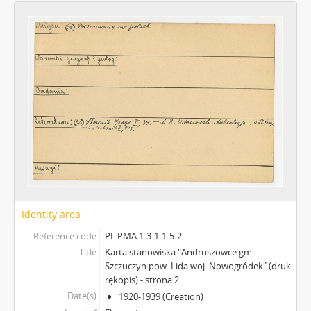
Identity area
Reference code
PL PMA 1-3-1-1-5-2
Title
Karta stanowiska "Andruszowce gm.
Szczuczyn pow. Lida woj. Nowogródek" (druk
rękopis) - strona 2
Date(s)
1920-1939 (Creation)