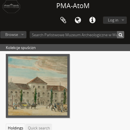
PMA-AtoM
Log in
Browse
Kolekcje spuścizn
Holdings
Quick search