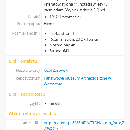
referatów strona 44: notatki w języku
niemieckim "Wypiski z dzieła […]" cd.
Data(y)
1912 (Utworzenie)
Poziom opisu
Element
Rozmiar i nośnik
Liczba stron: 1
Rozmiar stron: 20 2 x 16 2 cm
Nośnik: papier
Strona: 643
Blok kontekstu
Nazwa twórcy
Józef Żurowski
Repozytorium
Państwowe Muzeum Archeologiczne w
Warszawie
Blok kontroli opisu
Język(i)
polski
Obiekt cyfrowy metadata
adres URL
http://cz.pma.pl:8088/4DACTION/atom_foto/JZUR
7250-2-5-44.jpg