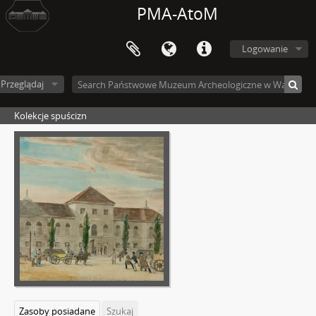
PMA-AtoM
Logowanie
Przeglądaj
Kolekcje spuścizn
Zasoby posiadane
Szukaj