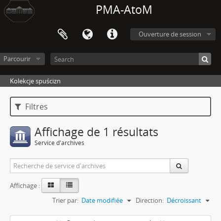
PMA-AtoM
Ouverture de session
Parcourir
Kolekcje spuścizn
Filtres
Affichage de 1 résultats
Service d'archives
Affichage :
Trier par:
Date modifiée
Direction:
Décroissant