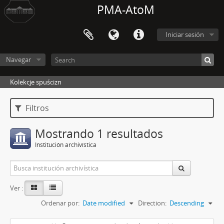
PMA-AtoM
Iniciar sesión
Navegar
Kolekcje spuścizn
Filtros
Mostrando 1 resultados
Institución archivística
Ver :
Ordenar por:
Date modified
Direction:
Descending