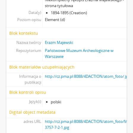
strona tytułowa
Data(y)
1894-1895 (Creation)
Poziom opisu
Element (d)
Blok kontekstu
Nazwa twórcy
Erazm Majewski
Repozytorium
Państwowe Muzeum Archeologiczne w
Warszawie
Blok materiałów uzupełniających
Informacja o
http://cz.pma.pl:8088/4DACTION/atom_foto/.jpg
publikacji
Blok kontroli opisu
Język(i)
polski
Digital object metadata
adres URL
http://cz.pma.pl:8088/4DACTION/atom_foto/MAJ-
3757-7-2-1.jpg