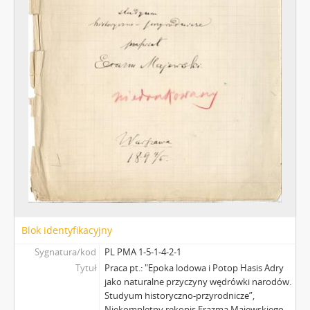
Blok identyfikacyjny
Sygnatura/kod
PL PMA 1-5-1-4-2-1
Tytuł
Praca pt.: "Epoka lodowa i Potop Hasis Adry
jako naturalne przyczyny wędrówki narodów.
Studyum historyczno-przyrodnicze”,
Niekompletny rękopis Erazma Majewskiego -