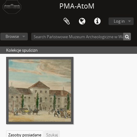
PMA-AtoM
Log in
Browse
Kolekcje spuścizn
Zasoby posiadane
Szukaj