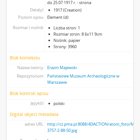
do 25.07.1917 r. - strona
Data(y)
1917 (Creation)
Poziom opisu
Element (d)
Rozmiar i nośnik
Liczba stron: 1
Rozmiar stron: 8 6x11 9cm
Nośnik: papier
Strony: 3960
Blok kontekstu
Nazwa twórcy
Erazm Majewski
Repozytorium
Państwowe Muzeum Archeologiczne w
Warszawie
Blok kontroli opisu
Język(i)
polski
Digital object metadata
adres URL
http://cz.pma.pl:8088/4DACTION/atom_foto/MAJ-
3757-2-88-50.jpg