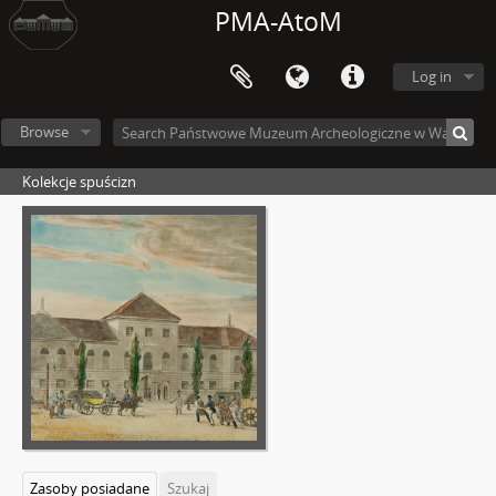
PMA-AtoM
Log in
Browse
Kolekcje spuścizn
Zasoby posiadane
Szukaj