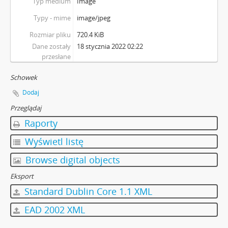
Typ medium
Image
Typy - mime
image/jpeg
Rozmiar pliku
720.4 KiB
Dane zostały
18 stycznia 2022 02:22
przesłane
Schowek
Dodaj
Przeglądaj
Raporty
Wyświetl listę
Browse digital objects
Eksport
Standard Dublin Core 1.1 XML
EAD 2002 XML