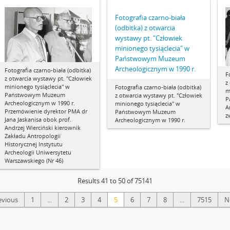
Fotografia czarno-biała
(odbitka) z otwarcia
wystawy pt. "Człowiek
minionego tysiąclecia" w
Państwowym Muzeum
Archeologicznym w 1990 r.
Fotografia czarno-biała (odbitka)
F
z otwarcia wystawy pt. "Człowiek
z
minionego tysiąclecia" w
Fotografia czarno-biała (odbitka)
m
Państwowym Muzeum
z otwarcia wystawy pt. "Człowiek
P
Archeologicznym w 1990 r.
minionego tysiąclecia" w
A
Przemówienie dyrektor PMA dr
Państwowym Muzeum
z
Jana Jaskanisa obok prof.
Archeologicznym w 1990 r.
Andrzej Wierciński kierownik
Zakładu Antropologii
Historycznej Instytutu
Archeologii Uniwersytetu
Warszawskiego (Nr 46)
Results 41 to 50 of 75141
evious
1
...
2
3
4
5
6
7
8
...
7515
N