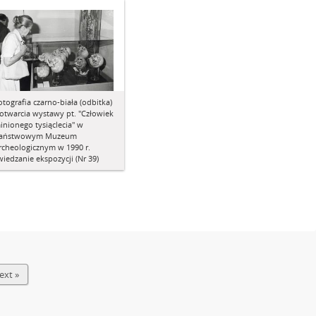
otografia czarno-biała (odbitka)
 otwarcia wystawy pt. "Człowiek
inionego tysiąclecia" w
aństwowym Muzeum
rcheologicznym w 1990 r.
wiedzanie ekspozycji (Nr 39)
ext »