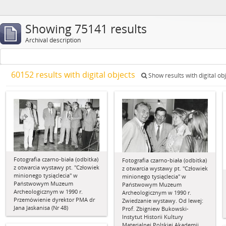
Showing 75141 results
Archival description
60152 results with digital objects
Show results with digital ob
Fotografia czarno-biała (odbitka)
Fotografia czarno-biała (odbitka)
z otwarcia wystawy pt. "Człowiek
z otwarcia wystawy pt. "Człowiek
minionego tysiąclecia" w
minionego tysiąclecia" w
Państwowym Muzeum
Państwowym Muzeum
Archeologicznym w 1990 r.
Archeologicznym w 1990 r.
Przemówienie dyrektor PMA dr
Zwiedzanie wystawy. Od lewej:
Jana Jaskanisa (Nr 48)
Prof. Zbigniew Bukowski-
Instytut Historii Kultury
Materialnej Polskiej Akademii