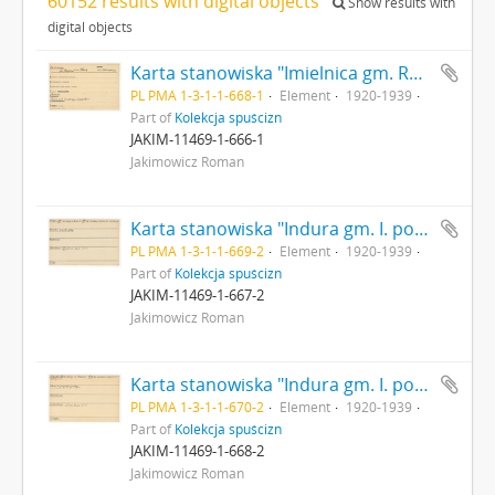
60152 results with digital objects
Show results with
digital objects
Karta stanowiska "Imielnica gm. Rogozino pow. Płock woj. Warszawa" (druk rękopis) - strona 1
PL PMA 1-3-1-1-668-1
Element
1920-1939
Part of
Kolekcja spuścizn
JAKIM-11469-1-666-1
Jakimowicz Roman
Karta stanowiska "Indura gm. I. pow. grodzieński woj. białostockie" (druk rękopis) - strona 2
PL PMA 1-3-1-1-669-2
Element
1920-1939
Part of
Kolekcja spuścizn
JAKIM-11469-1-667-2
Jakimowicz Roman
Karta stanowiska "Indura gm. I. pow. grodzieński woj. białostockie" (druk rękopis) - strona 2
PL PMA 1-3-1-1-670-2
Element
1920-1939
Part of
Kolekcja spuścizn
JAKIM-11469-1-668-2
Jakimowicz Roman