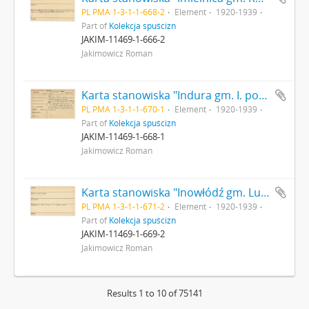
PL PMA 1-3-1-1-668-2
Element
1920-1939
Part of
Kolekcja spuścizn
JAKIM-11469-1-666-2
Jakimowicz Roman
Karta stanowiska "Indura gm. I. pow. grodzieński woj. białostockie" (druk rękopis) - strona 1
PL PMA 1-3-1-1-670-1
Element
1920-1939
Part of
Kolekcja spuścizn
JAKIM-11469-1-668-1
Jakimowicz Roman
Karta stanowiska "Inowłódź gm. Lubochnia pow. rawski woj. Warszawskie" (druk rękopis) - strona 2
PL PMA 1-3-1-1-671-2
Element
1920-1939
Part of
Kolekcja spuścizn
JAKIM-11469-1-669-2
Jakimowicz Roman
Results 1 to 10 of 75141