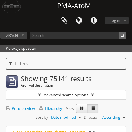
PMA-AtoM
Log in
Browse
Kolekcje spuścizn
Filters
Showing 75141 results
Archival description
Advanced search options
Print preview
Hierarchy
View:
Sort by:
Date modified
Direction:
Ascending