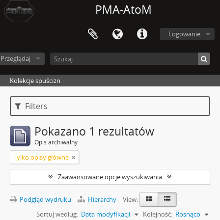
PMA-AtoM
Logowanie
Przeglądaj
Kolekcje spuścizn
Filters
Pokazano 1 rezultatów
Opis archiwalny
Tylko opisy główne
Zaawansowane opcje wyszukiwania
Podgląd wydruku
Hierarchy
View:
Sortuj według:
Data modyfikacji
Kolejność:
Rosnąco