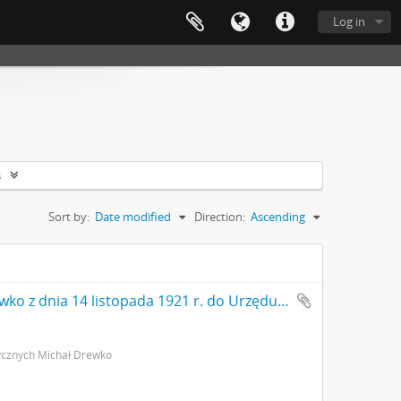
Log in
s
Sort by:
Date modified
Direction:
Ascending
Rękopis. Pismo konserwatora Michała Drewko z dnia 14 listopada 1921 r. do Urzędu Wojewódzkiego w Lublinie: "W sprawie przydzielenia lokalu przy ul. Niecałej No 1. dla Konserwatora okręgowego" (nr kanc. pisma 32/21) s. 2: strona z pieczątką Działu Dokumentacji PMA
ycznych Michał Drewko