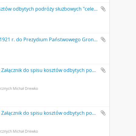
Rękopis. Zestawienie rachunków za 1921 r. Załącznik do spisu kosztów odbytych podróży służbowych "celem inspekcji majątków parcelowanych". Spis konserwatora Michała Drewko sprawdzony i zwrócony do poprawy przez PGKZP (nr kanc. pisma 33/21)
Rękopis. Pismo konserwatora Michała Drewko z dnia 15 grudnia 1921 r. do Prezydium Państwowego Grona Konserwatorów Zabytków Przedhistorycznych w Warszawie w sprawie akcji popularyzatorskiej (nr kanc. pisma 34b/21)
Rękopis. Zestawienie rachunków za 1921 r. Załącznik do spisu kosztów odbytych podróży służbowych "celem inspekcji majątków parcelowanych". Spis konserwatora Michała Drewko sprawdzony i zwrócony do poprawy przez PGKZP (nr kanc. pisma 33/21) s. 1
ycznych Michał Drewko
Rękopis. Zestawienie rachunków za 1921 r. Załącznik do spisu kosztów odbytych podróży służbowych "celem inspekcji majątków parcelowanych". Spis konserwatora Michała Drewko sprawdzony i zwrócony do poprawy przez PGKZP (nr kanc. pisma 33/21) s. 2: strona z pieczątką Działu Dokumentacji PMA
ycznych Michał Drewko