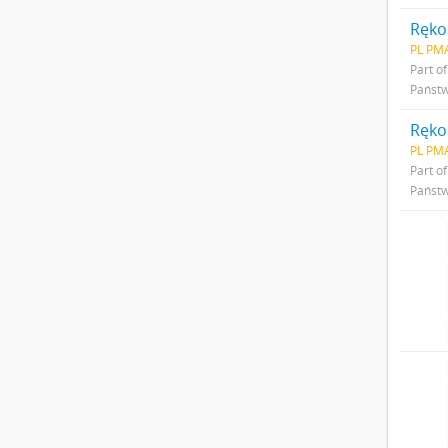
PL PMA
Part o
Państw
PL PMA
Part o
Państw