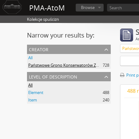
PMA-AtoM
Browse
Kolekcje spuścizn
Narrow your results by:
Ar
creator
All
Państwowe Grono Konserwatorów Zabytków Przedhistorycznych Michał Drewko
728
level of description
Print 
All
488 r
Element
488
Item
240