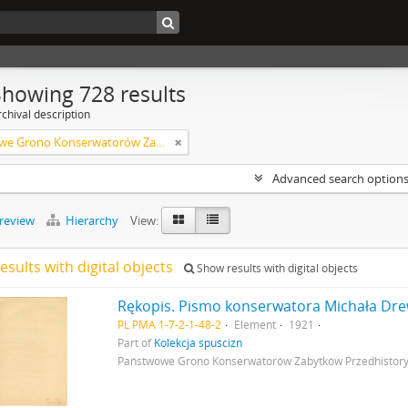
Showing 728 results
chival description
Państwowe Grono Konserwatorów Zabytków Przedhistorycznych Michał Drewko
Advanced search option
preview
Hierarchy
View:
esults with digital objects
Show results with digital objects
PL PMA 1-7-2-1-48-2
Element
1921
Part of
Kolekcja spuścizn
Państwowe Grono Konserwatorów Zabytków Przedhistor