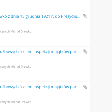
Rękopis. Pismo konserwatora Michała Drewko z dnia 15 grudnia 1921 r. do Prezydium Państwowego Grona Konserwatorów Zabytków Przedhistorycznych w Warszawie w sprawie akcji popularyzatorskiej (nr kanc. pisma 34b/21) s. 1
ycznych Michał Drewko
Rękopis. Spis kosztów odbytych podróży służbowych "celem inspekcji majątków parcelowanych". Spis konserwatora Michała Drewko dla PGKZP - załącznik do pisma (nr kanc. 37/21) z dnia 15 grudnia 1921 r. s. 1
ycznych Michał Drewko
Rękopis. Spis kosztów odbytych podróży służbowych "celem inspekcji majątków parcelowanych". Spis konserwatora Michała Drewko dla PGKZP - załącznik do pisma (nr kanc. 37/21) z dnia 15 grudnia 1921 r. s. 2: cd. strona z pieczątką Działu Dokumentacji PMA
ycznych Michał Drewko