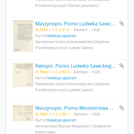
Przedhistorycznych Roman Jakimowicz
Maszynopis. Pismo Ludwika Sawickiego do Ministra Robót Publicznych z dnia 25 sierpnia 1926 r. - podanie o dofinansowanie badań archeologicznych a także opisujące rezultaty dotychczasowych badań archeologicznych w Gródku pow. Równe s. 2: cd. strona z pieczątką Działu Dokumentacji PMA
PL PMA 1-7-2-2-91-2
Element
1926
Part of
Kolekcja spuścizn
Państwowe Grono Konserwatorów Zabytków
Przedhistorycznych Ludwik Sawicki
Rękopis. Pismo Ludwika Sawickiego z dnia 3 września 1926 r. do Premiera RP opisujące rezultaty badań archeologicznych w Gródku pow. Równe. Pismo stanowi załącznik do pisma MWRiOP nr IVN9979/26 z dnia 22 września 1926 r. do PGKZP s. 3: cd. strona z pieczątką Działu Dokumentacji PMA
PL PMA 1-7-2-2-90-3
Element
1926
Part of
Kolekcja spuścizn
Państwowe Grono Konserwatorów Zabytków
Przedhistorycznych Ludwik Sawicki
Maszynopis. Pismo Ministerstwa Wyznań Religijnych i Oświecenia Publicznego do Państwowego Grona Konserwatorów Zabytków Przedhistorycznych nr IVN9979/26 z dnia 22 września 1926 r. odsyłające do wiadomości Grona list konserwatora L. Sawickiego z dn. 3 września 1926 r. opisujący rezultaty badań archeologicznych w Gródku pow. Równe s. 1: strona z pieczątką Działu Dokumentacji PMA
PL PMA 1-7-2-2-89-1
Element
1926
Part of
Kolekcja spuścizn
Ministerstwo Wyznań Religijnych i Oświecenia
Publicznego