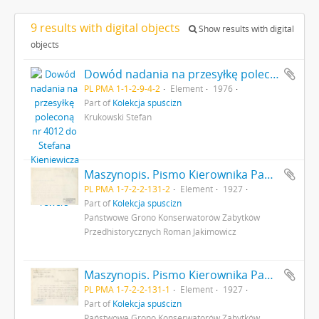
9 results with digital objects
Show results with digital
objects
Dowód nadania na przesyłkę poleconą nr 4012 do Stefana Kieniewicza 21 lutego 1976 r. - rewers
PL PMA 1-1-2-9-4-2
Element
1976
Part of
Kolekcja spuścizn
Krukowski Stefan
Maszynopis. Pismo Kierownika Państwowego Grona Konserwatorów Zabytków Przedhistorycznych nr 354-IX z dn. 20 kwietnia 1927 r. do Ministerstwa Wyznań Religijnych i Oświecenia Publicznego odsyłające do ministerstwa pisemny wniosek (nr kanc. pisma 280) konserwatora M. Drewko z dn. 20 kwietnia 1927 r. o zasiłek na badania wykopaliskowe w Gródku pow. Równe w 1927 r. s. 2: strona z pieczątką Działu Dokumentacji PMA
PL PMA 1-7-2-2-131-2
Element
1927
Part of
Kolekcja spuścizn
Państwowe Grono Konserwatorów Zabytków
Przedhistorycznych Roman Jakimowicz
Maszynopis. Pismo Kierownika Państwowego Grona Konserwatorów Zabytków Przedhistorycznych nr 354-IX z dn. 20 kwietnia 1927 r. do Ministerstwa Wyznań Religijnych i Oświecenia Publicznego odsyłające do ministerstwa pisemny wniosek (nr kanc. pisma 280) konserwatora M. Drewko z dn. 20 kwietnia 1927 r. o zasiłek na badania wykopaliskowe w Gródku pow. Równe w 1927 r. s. 1
PL PMA 1-7-2-2-131-1
Element
1927
Part of
Kolekcja spuścizn
Państwowe Grono Konserwatorów Zabytków