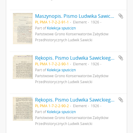
Maszynopis. Pismo Ludwika Sawickiego do Ministra Robót Publicznych z dnia 25 sierpnia 1926 r. - podanie o dofinansowanie badań archeologicznych a także opisujące rezultaty dotychczasowych badań archeologicznych w Gródku pow. Równe s. 1
PL PMA 1-7-2-2-91-1
Element
1926
Part of
Kolekcja spuścizn
Państwowe Grono Konserwatorów Zabytków
Przedhistorycznych Ludwik Sawicki
Rękopis. Pismo Ludwika Sawickiego z dnia 3 września 1926 r. do Premiera RP opisujące rezultaty badań archeologicznych w Gródku pow. Równe. Pismo stanowi załącznik do pisma MWRiOP nr IVN9979/26 z dnia 22 września 1926 r. do PGKZP s. 1
PL PMA 1-7-2-2-90-1
Element
1926
Part of
Kolekcja spuścizn
Państwowe Grono Konserwatorów Zabytków
Przedhistorycznych Ludwik Sawicki
Rękopis. Pismo Ludwika Sawickiego z dnia 3 września 1926 r. do Premiera RP opisujące rezultaty badań archeologicznych w Gródku pow. Równe. Pismo stanowi załącznik do pisma MWRiOP nr IVN9979/26 z dnia 22 września 1926 r. do PGKZP s. 2: cd. strona z pieczątką Działu Dokumentacji PMA
PL PMA 1-7-2-2-90-2
Element
1926
Part of
Kolekcja spuścizn
Państwowe Grono Konserwatorów Zabytków
Przedhistorycznych Ludwik Sawicki