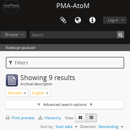
PMA-AtoM
Log in
Browse
Kolekcje spuścizn
Filters
Showing 9 results
Archival description
Element
English
Advanced search options
Print preview
Hierarchy
View:
Sort by:
Start date
Direction:
Descending