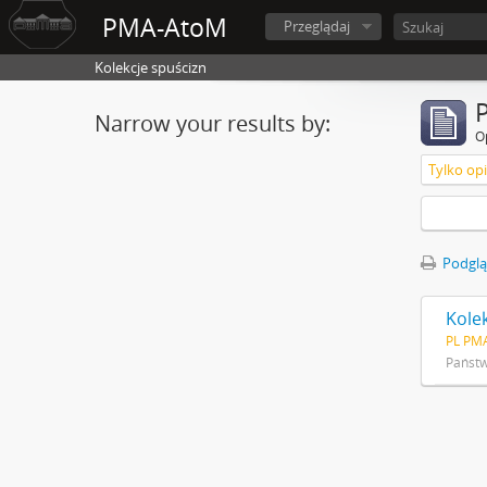
PMA-AtoM
Przeglądaj
Kolekcje spuścizn
Narrow your results by:
O
Tylko op
Podglą
Kole
PL PM
Państ