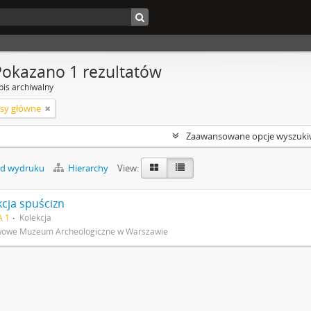
Pokazano 1 rezultatów
pis archiwalny
isy główne
Zaawansowane opcje wyszuki
d wydruku
Hierarchy
View:
kcja spuścizn
A 1
Kolekcja
wowe Muzeum Archeologiczne w Warszawie