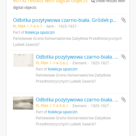
60152 results with digital objects
Show results with
digital objects
Odbitka pozytywowa czarno-biała. Gródek pow. Równe. Stanowisko paleolityczne II. Badania archeologiczne L. Sawickiego. Data wykonania zdjęcia: nieustalona. Fot. L. Sawicki?
PL PMA 1-7-4-5-7
Item
1925-1927
Part of
Kolekcja spuścizn
Państwowe Grono Konserwatorów Zabytków Przedhistorycznych
Ludwik Sawicki?
Odbitka pozytywowa czarno-biała. Gródek pow. Równe. Stanowisko paleolityczne II. Badania archeologiczne L. Sawickiego. Data wykonania zdjęcia: nieustalona. Fot. L. Sawicki? s. 2: adnotacje odręczne
PL PMA 1-7-4-5-6-2
Element
1925-1927
Part of
Kolekcja spuścizn
Państwowe Grono Konserwatorów Zabytków
Przedhistorycznych Ludwik Sawicki?
Odbitka pozytywowa czarno-biała. Gródek pow. Równe. Stanowisko paleolityczne II. Badania archeologiczne L. Sawickiego. Data wykonania zdjęcia: nieustalona. Fot. L. Sawicki? s. 1
PL PMA 1-7-4-5-6-1
Element
1925-1927
Part of
Kolekcja spuścizn
Państwowe Grono Konserwatorów Zabytków
Przedhistorycznych Ludwik Sawicki?