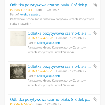
Odbitka pozytywowa czarno-biała. Gródek pow. Równe. Stanowisko paleolityczne II. Badania archeologiczne L. Sawickiego. Data wykonania zdjęcia: nieustalona. Fot. L. Sawicki?
PL PMA 1-7-4-5-6
Item
1925-1927
Part of
Kolekcja spuścizn
Państwowe Grono Konserwatorów Zabytków Przedhistorycznych
Ludwik Sawicki?
Odbitka pozytywowa czarno-biała. Gródek pow. Równe. Stanowisko paleolityczne II. Badania archeologiczne L. Sawickiego - zdjęcie sprzed X. 1927 r. Fot. L. Sawicki? s. 2: adnotacje odręczne
PL PMA 1-7-4-5-5-2
Element
1925-1927
Part of
Kolekcja spuścizn
Państwowe Grono Konserwatorów Zabytków
Przedhistorycznych Ludwik Sawicki?
Odbitka pozytywowa czarno-biała. Gródek pow. Równe. Stanowisko paleolityczne II. Badania archeologiczne L. Sawickiego - zdjęcie sprzed X. 1927 r. Fot. L. Sawicki? s. 1
PL PMA 1-7-4-5-5-1
Element
1925-1927
Part of
Kolekcja spuścizn
Państwowe Grono Konserwatorów Zabytków
Przedhistorycznych Ludwik Sawicki?
Odbitka pozytywowa czarno-biała. Gródek pow. Równe. Stanowisko paleolityczne II. Badania archeologiczne L. Sawickiego - zdjęcie sprzed X. 1927 r. Fot. L. Sawicki?
PL PMA 1-7-4-5-5
Item
1925-1927