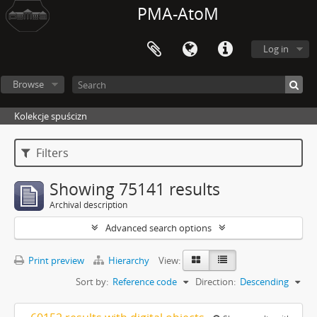
PMA-AtoM
Log in
Browse
Kolekcje spuścizn
Filters
Showing 75141 results
Archival description
Advanced search options
Print preview
Hierarchy
View:
Sort by:
Reference code
Direction:
Descending