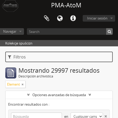
PMA-AtoM
Iniciar sesión
Navegar
Kolekcje spuścizn
Filtros
Mostrando 29997 resultados
Descripción archivística
Element
Opciones avanzadas de búsqueda
Encontrar resultados con :
en