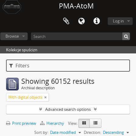
PMA-AtoM
Log in
Browse
Kolekcje spuścizn
Filters
Showing 60152 results
Archival description
With digital objects
Advanced search options
Print preview
Hierarchy
View:
Sort by:
Date modified
Direction:
Descending