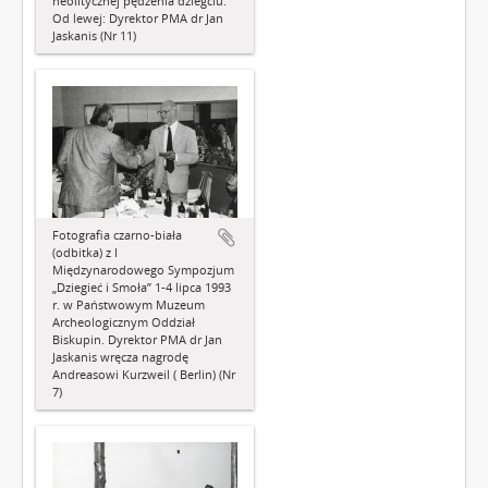
neolitycznej pędzenia dziegciu.
Od lewej: Dyrektor PMA dr Jan
Jaskanis (Nr 11)
Fotografia czarno-biała
(odbitka) z I
Międzynarodowego Sympozjum
„Dziegieć i Smoła” 1-4 lipca 1993
r. w Państwowym Muzeum
Archeologicznym Oddział
Biskupin. Dyrektor PMA dr Jan
Jaskanis wręcza nagrodę
Andreasowi Kurzweil ( Berlin) (Nr
7)