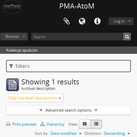
PMA-AtoM
Log in
Browse
Kolekcje spuścizn
Filters
Showing 1 results
Archival description
Only top-level descriptions
Advanced search options
Print preview
Hierarchy
View:
Sort by:
Date modified
Direction:
Descending